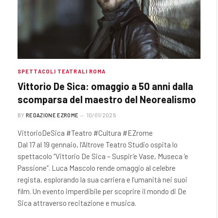
SPETTACOLI TEATRALI ROMA
Vittorio De Sica: omaggio a 50 anni dalla
scomparsa del maestro del Neorealismo
BY
REDAZIONE EZROME
10/01/2025
VittorioDeSica #Teatro #Cultura #EZrome
Dal 17 al 19 gennaio, l’Altrove Teatro Studio ospita lo
spettacolo “Vittorio De Sica – Suspir’e Vase, Museca ‘e
Passione”. Luca Mascolo rende omaggio al celebre
regista, esplorando la sua carriera e l’umanità nei suoi
film. Un evento imperdibile per scoprire il mondo di De
Sica attraverso recitazione e musica.