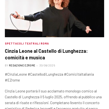
SPETTACOLI TEATRALI ROMA
Cinzia Leone al Castello di Lunghezza:
comicità e musica
BY
REDAZIONE EZROME
30/06/2025
#CinziaLeone #CastellodiLunghezza #ComicitàItaliania
#EZrome
Cinzia Leone porterà il suo acclamato monologo comico al
Castello di Lunghezza il 5 luglio 2025, offrendo al pubblico una
serata di risate e riflessioni. Completano l’evento il concerto
pianistico di Federica Iacovelli e l’accesso gratuito al parco,