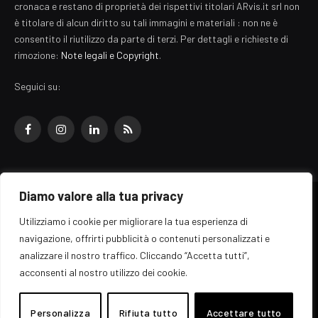
cronaca e restano di proprietà dei rispettivi titolari ARvis.it srl non
è titolare di alcun diritto su tali immagini e materiali : non ne è
consentito il riutilizzo da parte di terzi. Per dettagli e richieste di
rimozione:
Note legali e Copyright
.
Seguici su:
Facebook
Instagram
LinkedIn
RSS
Diamo valore alla tua privacy
© 2026 EZ Rome Designed by
ARvis.it
.
Utilizziamo i cookie per migliorare la tua esperienza di
Il portale EZ Rome e' una testata giornalistica di carattere generalista
navigazione, offrirti pubblicità o contenuti personalizzati e
registrata al tribunale di Roma - Numero 389/2008
analizzare il nostro traffico. Cliccando “Accetta tutti”,
Direttore responsabile: Raffaella Roani - ISSN: 2036-783X
Edito da ARvis.it srl - via Alessandria 88 - 00198 Roma CF/PI/R.I.
acconsenti al nostro utilizzo dei cookie.
09041871006
Personalizza
Rifiuta tutto
Accettare tutto
Home
Informazioni