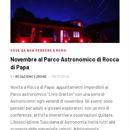
COSE DA NON PERDERE A ROMA
Novembre al Parco Astronomico di Rocca
di Papa
BY
REDAZIONE EZROME
05/11/2025
Novità a Rocca di Papa: appuntamenti imperdibili al
Parco astronomico “Livio Gratton” con una serie di
Astroincontri ogni venerdì di novembre. Gli eventi sono
pensati per adulti e giovani esploratori, con un mix di
conferenze, attività interattive e osservazioni guidate.
L’Associazione Tuscolana di Astronomia invita tutti alla
scoperta delle meraviglie celesti. #Astronomia