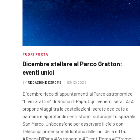
FUORI PORTA
Dicembre stellare al Parco Gratton:
eventi unici
BY
REDAZIONE EZROME
03/12/2025
Dicembre ricco di appuntamenti al Parco astronomico
“Livio Gratton” di Rocca di Papa. Ogni venerdì sera, l’ATA
propone viaggi tra le costellazioni, serate dedicate ai
bambini e approfondimenti storici sul progetto spaziale
San Marco. Un’occasione per osservare il cielo con
telescopi professionali lontano dalle luci della città.
#RoccaDiPapa #Astronomia #EventiRoma #EZrome