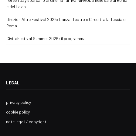
I Green Day sbarcano al cinema: arriva NIMRODS nelle sale di Roma
e del Lazio
direzioniAltre Festival 2026: Danza, Teatro e Circo tra la Tuscia e
Roma
CivitaFestival Summer 2026: il programma
LEGAL
privacy policy
cookie policy
note legali / copyright