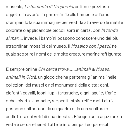
museale,
La bambola di Crepereia
, antico e prezioso
oggetto in avorio, in parte simile alle bambole odierne,
stampando la sua immagine per vestirla attraverso le matite
colorate o applicandole piccoli abiti in carta. Con
In fondo
al mar…,
invece,
i bambini possono conoscere uno dei più
straordinari mosaici del museo, il
Mosaico con i pesci
, nel
quale scoprire i nomi delle molte creature marine raffigurate.
È sempre online
Chi cerca trova……animali al Museo,
animali in Città
, un gioco che ha per tema gli animali nelle
collezioni dei musei e nei monumenti della città: cani,
elefanti, cavalli, leoni, lupi, tartarughe, cigni, aquile, tigri e
oche, civette, lumache, serpenti, pipistrelli e molti altri,
possono saltar fuori da un quadro o da una scultura o
addirittura dai vetri di una finestra. Bisogna solo aguzzare la
vista e cercare bene! Tutte le info per partecipare sul