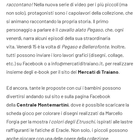
raccontano!
Nella nuova serie di video per i più piccoli (ma
non solo), protagonisti sono i capolavori della collezione, che
si animano raccontando la propria storia. Il primo
personaggio a parlare è il
cavallo alato Pegaso
, che, ogni
venerdì, narra alcuni episodi della sua straordinaria
vita. Venerdì 15 è la volta di
Pegaso e Bellerofonte
. Inoltre,
tutti possono inviare i loro lavori grafici (disegni, collage,
etc.) su Facebook o a info@mercatiditraiano.it, per realizzare
insieme degli e-book per il sito dei
Mercati di Traiano
.
Ed ancora, tante le proposte con cui i bambini possono
divertirsi andando sul sito e sulla pagina Facebook
della
Centrale Montemartini
, dove è possibile scaricare la
scheda gioco per colorare i disegni realizzati da Marcello
Forgia per la mostra
I colori degli Etruschi
, ispirati alle lastre
raffiguranti le fatiche di Eracle. Non solo, i piccoli possono
anche giocare con una delle opere della collezione