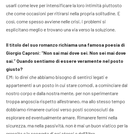
usarli come leve per intensificare la loro intimità piuttosto
che come occasioni per ritirarsi nella propria solitudine. E
così, come spesso avviene nelle crisi, i problemi si
esplicitano meglio e trovano una via verso la soluzione.
Il titolo del suo romanzo richiama una famosa poesia di
Giorgio Caproni: “Non sai mai dove sei. Non sei mai dove
sai.” Quando sentiamo di essere veramente nel posto
giusto?
EM: Io direi che abbiamo bisogno di sentirci legati e
appartenenti a un posto in cui stare comodi, a cominciare dal
nostro corpo e dalla nostra mente, per non sperimentare
troppa angoscia rispetto all’estraneo, ma allo stesso tempo
dobbiamo rimanere curiosi verso posti sconosciuti da
esplorare ed eventualmente amare. Rimanere fermi nella
sicurezza, ma nella passività, non è mai un buon viatico per la
crescita e la scoperta di noi stessi e dell’Altro.