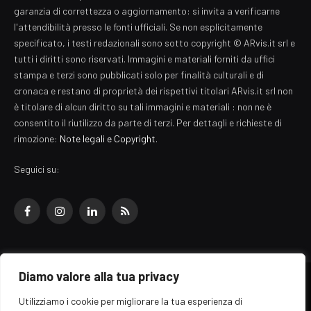
garanzia di correttezza o aggiornamento: si invita a verificarne
l'attendibilità presso le fonti ufficiali. Se non esplicitamente
specificato, i testi redazionali sono sotto copyright © ARvis.it srl e
tutti i diritti sono riservati. Immagini e materiali forniti da uffici
stampa e terzi sono pubblicati solo per finalità culturali e di
cronaca e restano di proprietà dei rispettivi titolari ARvis.it srl non
è titolare di alcun diritto su tali immagini e materiali : non ne è
consentito il riutilizzo da parte di terzi. Per dettagli e richieste di
rimozione:
Note legali e Copyright
.
Seguici su:
Facebook
Instagram
LinkedIn
RSS
Diamo valore alla tua privacy
© 2026 EZ Rome Designed by
ARvis.it
.
Utilizziamo i cookie per migliorare la tua esperienza di
Il portale EZ Rome e' una testata giornalistica di carattere generalista