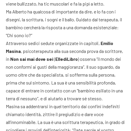
viene bullizzato, ha tic muscolari e fa la pipì a letto.
Ma Alberto ha qualcosa di importante da dire, e lo fa con i
disegni, la scrittura, i sogni e il ballo. Guidato dal terapeuta, il
bambino cercherà la risposta a una domanda esistenziale:
“Chi sono io?”
Attraverso sedici sedute organizzate in capitoli,
Emilio
Masina
, psicoterapeuta alla sua seconda prova da scrittore,
in
Non sai mai dove sei
(
EllediLibro
) osserva “il mondo dei
non conformi ai gusti della maggioranza”. Il suo sguardo, da
uomo oltre che da specialista, si sofferma sulla persona,
prima che sul sintomo. La sua è una sensibilità profonda,
capace di entrare in contatto con un “bambino esiliato in una
terra di nessuno”, e di aiutarlo a trovare sé stesso.
Masina sa addentrarsi in quel territorio dai confini indefiniti
chiamato identità, zittire il pregiudizio e dare voce
all’innominabile. La sua è una scrittura terapeutica, in grado di
sciogliere i grovigli dell’interiorità: “Date parole al vostro