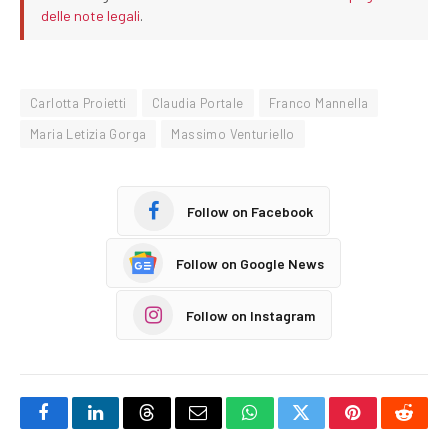
delle note legali
.
Carlotta Proietti
Claudia Portale
Franco Mannella
Maria Letizia Gorga
Massimo Venturiello
Follow on Facebook
Follow on Google News
Follow on Instagram
Facebook
LinkedIn
Threads
Email
WhatsApp
Twitter
Pinterest
Reddi