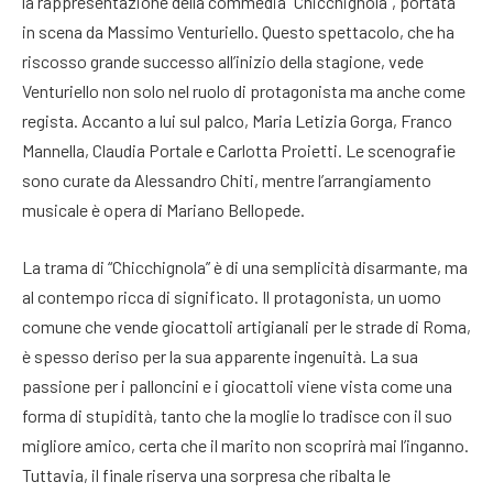
la rappresentazione della commedia “Chicchignola”, portata
in scena da Massimo Venturiello. Questo spettacolo, che ha
riscosso grande successo all’inizio della stagione, vede
Venturiello non solo nel ruolo di protagonista ma anche come
regista. Accanto a lui sul palco, Maria Letizia Gorga, Franco
Mannella, Claudia Portale e Carlotta Proietti. Le scenografie
sono curate da Alessandro Chiti, mentre l’arrangiamento
musicale è opera di Mariano Bellopede.
La trama di “Chicchignola” è di una semplicità disarmante, ma
al contempo ricca di significato. Il protagonista, un uomo
comune che vende giocattoli artigianali per le strade di Roma,
è spesso deriso per la sua apparente ingenuità. La sua
passione per i palloncini e i giocattoli viene vista come una
forma di stupidità, tanto che la moglie lo tradisce con il suo
migliore amico, certa che il marito non scoprirà mai l’inganno.
Tuttavia, il finale riserva una sorpresa che ribalta le