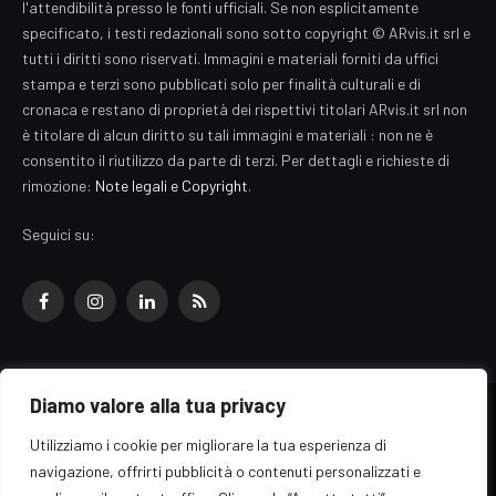
l'attendibilità presso le fonti ufficiali. Se non esplicitamente
specificato, i testi redazionali sono sotto copyright © ARvis.it srl e
tutti i diritti sono riservati. Immagini e materiali forniti da uffici
stampa e terzi sono pubblicati solo per finalità culturali e di
cronaca e restano di proprietà dei rispettivi titolari ARvis.it srl non
è titolare di alcun diritto su tali immagini e materiali : non ne è
consentito il riutilizzo da parte di terzi. Per dettagli e richieste di
rimozione:
Note legali e Copyright
.
Seguici su:
Facebook
Instagram
LinkedIn
RSS
Diamo valore alla tua privacy
© 2026 EZ Rome Designed by
ARvis.it
.
Utilizziamo i cookie per migliorare la tua esperienza di
Il portale EZ Rome e' una testata giornalistica di carattere generalista
navigazione, offrirti pubblicità o contenuti personalizzati e
registrata al tribunale di Roma - Numero 389/2008