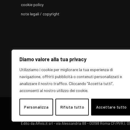
cookie policy
note legali / copyright
Diamo valore alla tua privacy
Utilizziamo i cookie per migliorare la tua esperienza di
navigazione, offrirti pubblicità o contenuti personalizzati e
analizzare il nostro traffico. Cliccando “Accetta tutti”,
acconsenti al nostro utilizzo dei cookie.
© 2026 EZ Rome Designed by
Personalizza
Rifiuta tutto
ARvis.it
.
Accettare tutto
Il portale EZ Rome e' una testata giornalistica di carattere genera
Direttore responsabile: Raffaella Roani - ISSN: 2036-783X
Edito da ARvis.it srl - via Alessandria 88 - 00198 Roma CF/PI/R.I.