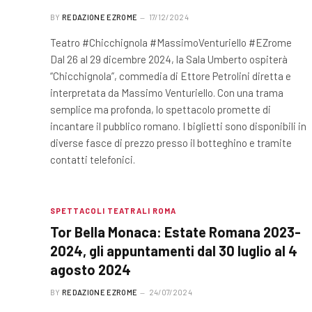
BY
REDAZIONE EZROME
17/12/2024
Teatro #Chicchignola #MassimoVenturiello #EZrome
Dal 26 al 29 dicembre 2024, la Sala Umberto ospiterà
“Chicchignola”, commedia di Ettore Petrolini diretta e
interpretata da Massimo Venturiello. Con una trama
semplice ma profonda, lo spettacolo promette di
incantare il pubblico romano. I biglietti sono disponibili in
diverse fasce di prezzo presso il botteghino e tramite
contatti telefonici.
SPETTACOLI TEATRALI ROMA
Tor Bella Monaca: Estate Romana 2023-
2024, gli appuntamenti dal 30 luglio al 4
agosto 2024
BY
REDAZIONE EZROME
24/07/2024