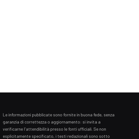
Le informazioni pubblicate sono fornite in buona fede, senza
garanzia di correttezza o aggiornamento: si invita a
verificarne l'attendibilità presso le fonti ufficiali. Se non
esplicitamente specificato, i testi redazionali sono sotto