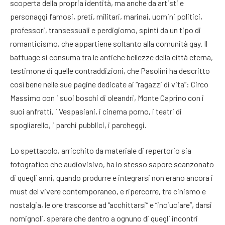
scoperta della propria identità, ma anche da artisti e
personaggi famosi, preti, militari, marinai, uomini politici,
professori, transessuali e perdigiorno, spinti da un tipo di
romanticismo, che appartiene soltanto alla comunità gay. Il
battuage si consuma tra le antiche bellezze della città eterna,
testimone di quelle contraddizioni, che Pasolini ha descritto
così bene nelle sue pagine dedicate ai “ragazzi di vita”: Circo
Massimo con i suoi boschi di oleandri, Monte Caprino con i
suoi anfratti, i Vespasiani, i cinema porno, i teatri di
spogliarello, i parchi pubblici, i parcheggi.
Lo spettacolo, arricchito da materiale di repertorio sia
fotografico che audiovisivo, ha lo stesso sapore scanzonato
di quegli anni, quando produrre e integrarsi non erano ancora i
must del vivere contemporaneo, e ripercorre, tra cinismo e
nostalgia, le ore trascorse ad “acchittarsi” e “inciuciare”, darsi
nomignoli, sperare che dentro a ognuno di quegli incontri