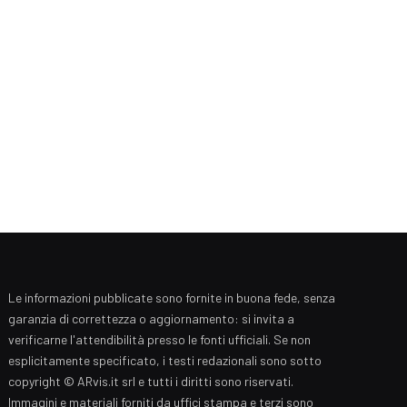
Le informazioni pubblicate sono fornite in buona fede, senza
garanzia di correttezza o aggiornamento: si invita a
verificarne l'attendibilità presso le fonti ufficiali. Se non
esplicitamente specificato, i testi redazionali sono sotto
copyright © ARvis.it srl e tutti i diritti sono riservati.
Immagini e materiali forniti da uffici stampa e terzi sono