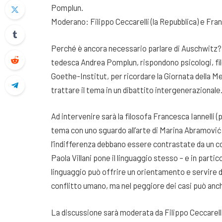
Pomplun.
Moderano: Filippo Ceccarelli (la Repubblica) e F
Perché è ancora necessario parlare di Auschwitz? A
tedesca Andrea Pomplun, rispondono psicologi, filosof
Goethe-Institut, per ricordare la Giornata della Mem
trattare il tema in un dibattito intergenerazionale
Ad intervenire sarà la filosofa Francesca Iannelli 
tema con uno sguardo all’arte di Marina Abramović
l’indifferenza debbano essere contrastate da un conf
Paola Villani pone il linguaggio stesso – e in partico
linguaggio può offrire un orientamento e servire d
conflitto umano, ma nel peggiore dei casi può anc
La discussione sarà moderata da Filippo Ceccarelli