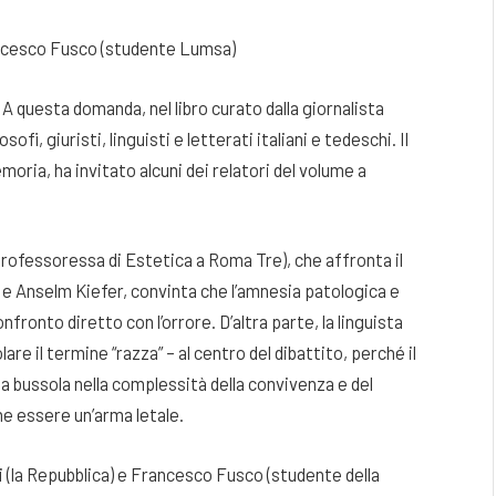
rancesco Fusco (studente Lumsa)
 questa domanda, nel libro curato dalla giornalista
i, giuristi, linguisti e letterati italiani e tedeschi. Il
oria, ha invitato alcuni dei relatori del volume a
.
(professoressa di Estetica a Roma Tre), che affronta il
 e Anselm Kiefer, convinta che l’amnesia patologica e
ronto diretto con l’orrore. D’altra parte, la linguista
lare il termine “razza” – al centro del dibattito, perché il
a bussola nella complessità della convivenza e del
he essere un’arma letale.
 (la Repubblica) e Francesco Fusco (studente della