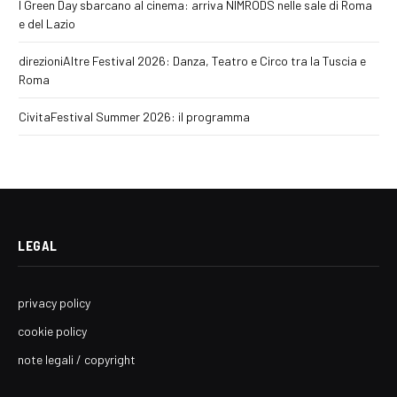
I Green Day sbarcano al cinema: arriva NIMRODS nelle sale di Roma
e del Lazio
direzioniAltre Festival 2026: Danza, Teatro e Circo tra la Tuscia e
Roma
CivitaFestival Summer 2026: il programma
LEGAL
privacy policy
cookie policy
note legali / copyright