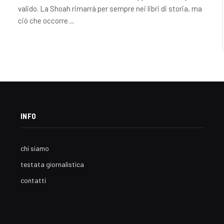
valido. La Shoah rimarrà per sempre nei libri di storia, ma
ciò che occorre…
INFO
chi siamo
testata giornalistica
contatti