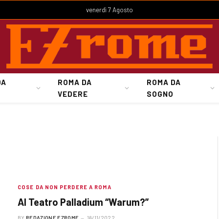
venerdì 7 Agosto
DA
ROMA DA
ROMA DA
VEDERE
SOGNO
COSE DA NON PERDERE A ROMA
Al Teatro Palladium “Warum?”
BY
REDAZIONE EZROME
16/11/2022