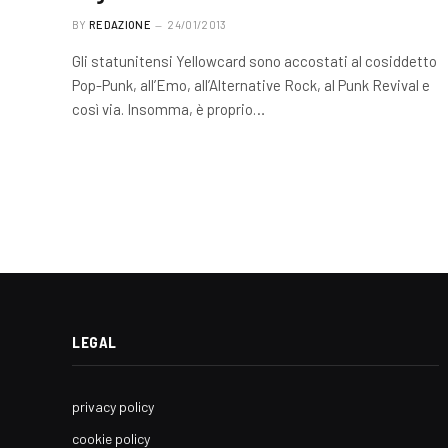
BY
REDAZIONE
24/01/2013
Gli statunitensi Yellowcard sono accostati al cosiddetto
Pop-Punk, all’Emo, all’Alternative Rock, al Punk Revival e
così via. Insomma, è proprio…
LEGAL
privacy policy
cookie policy