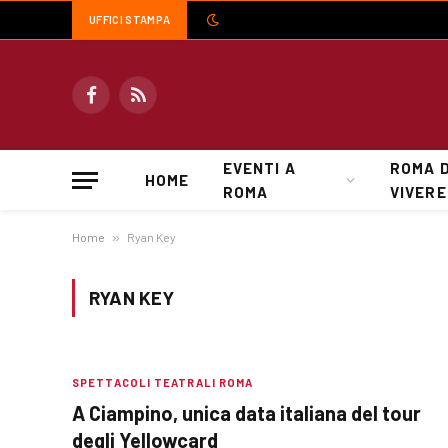
UFFICI STAMPA
Facebook
RSS
EVENTI A
ROMA 
HOME
ROMA
VIVERE
Home
»
Ryan Key
RYAN KEY
SPETTACOLI TEATRALI ROMA
A Ciampino, unica data italiana del tour
degli Yellowcard