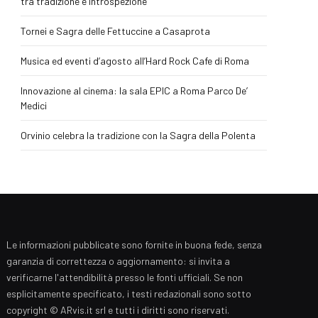
tra tradizione e introspezione
Tornei e Sagra delle Fettuccine a Casaprota
Musica ed eventi d’agosto all’Hard Rock Cafe di Roma
Innovazione al cinema: la sala EPIC a Roma Parco De’
Medici
Orvinio celebra la tradizione con la Sagra della Polenta
Le informazioni pubblicate sono fornite in buona fede, senza
garanzia di correttezza o aggiornamento: si invita a
verificarne l'attendibilità presso le fonti ufficiali. Se non
esplicitamente specificato, i testi redazionali sono sotto
copyright © ARvis.it srl e tutti i diritti sono riservati.