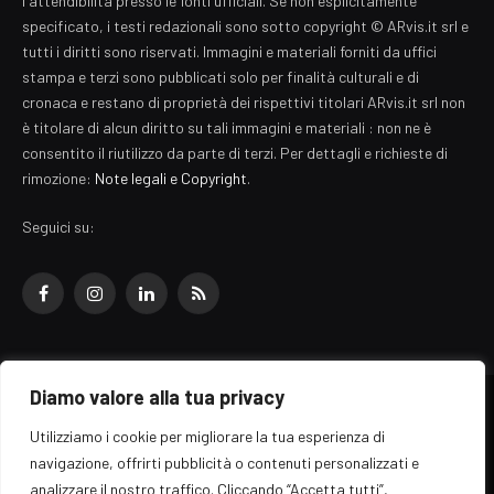
l'attendibilità presso le fonti ufficiali. Se non esplicitamente
specificato, i testi redazionali sono sotto copyright © ARvis.it srl e
tutti i diritti sono riservati. Immagini e materiali forniti da uffici
stampa e terzi sono pubblicati solo per finalità culturali e di
cronaca e restano di proprietà dei rispettivi titolari ARvis.it srl non
è titolare di alcun diritto su tali immagini e materiali : non ne è
consentito il riutilizzo da parte di terzi. Per dettagli e richieste di
rimozione:
Note legali e Copyright
.
Seguici su:
Facebook
Instagram
LinkedIn
RSS
Diamo valore alla tua privacy
© 2026 EZ Rome Designed by
ARvis.it
.
Utilizziamo i cookie per migliorare la tua esperienza di
Il portale EZ Rome e' una testata giornalistica di carattere generalista
navigazione, offrirti pubblicità o contenuti personalizzati e
registrata al tribunale di Roma - Numero 389/2008
analizzare il nostro traffico. Cliccando “Accetta tutti”,
Direttore responsabile: Raffaella Roani - ISSN: 2036-783X