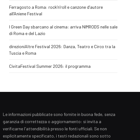
Ferragosto a Roma: rock’n’roll e canzone d’autore
all’Aniene Festival
I Green Day sbarcano al cinema: arriva NIMRODS nelle sale
di Roma e del Lazio
direzioniAltre Festival 2026: Danza, Teatro e Circo tra la
Tuscia e Roma
CivitaFestival Summer 2026: il programma
Le informazioni pubblicate sono fornite in buona fede, senza
garanzia di correttezza o aggiornamento: si invita a
verificarne l'attendibilità presso le fonti ufficiali. Se non
esplicitamente specificato, i testi redazionali sono sotto