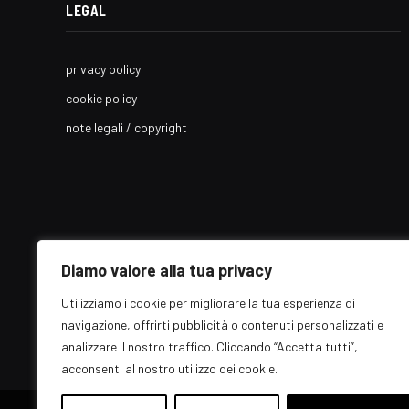
LEGAL
privacy policy
cookie policy
note legali / copyright
Diamo valore alla tua privacy
Utilizziamo i cookie per migliorare la tua esperienza di
navigazione, offrirti pubblicità o contenuti personalizzati e
analizzare il nostro traffico. Cliccando “Accetta tutti”,
acconsenti al nostro utilizzo dei cookie.