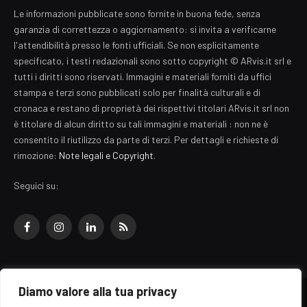
Le informazioni pubblicate sono fornite in buona fede, senza
garanzia di correttezza o aggiornamento: si invita a verificarne
l'attendibilità presso le fonti ufficiali. Se non esplicitamente
specificato, i testi redazionali sono sotto copyright © ARvis.it srl e
tutti i diritti sono riservati. Immagini e materiali forniti da uffici
stampa e terzi sono pubblicati solo per finalità culturali e di
cronaca e restano di proprietà dei rispettivi titolari ARvis.it srl non
è titolare di alcun diritto su tali immagini e materiali : non ne è
consentito il riutilizzo da parte di terzi. Per dettagli e richieste di
rimozione:
Note legali e Copyright
.
Seguici su:
Facebook
Instagram
LinkedIn
RSS
Diamo valore alla tua privacy