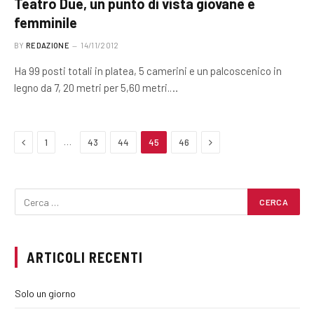
Teatro Due, un punto di vista giovane e
femminile
BY
REDAZIONE
14/11/2012
Ha 99 posti totali in platea, 5 camerini e un palcoscenico in
legno da 7, 20 metri per 5,60 metri.…
Previous
Next
…
1
43
44
45
46
ARTICOLI RECENTI
Solo un giorno