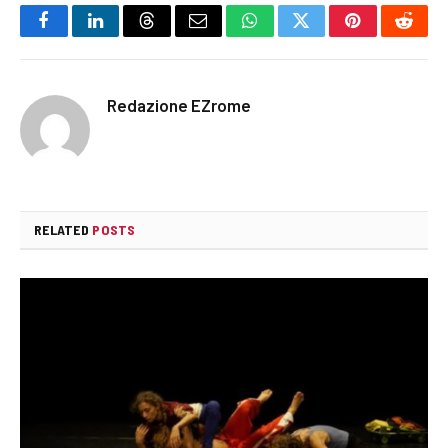
Facebook
LinkedIn
Threads
Email
WhatsApp
Twitter
Pinterest
Reddi
Redazione EZrome
RELATED
POSTS