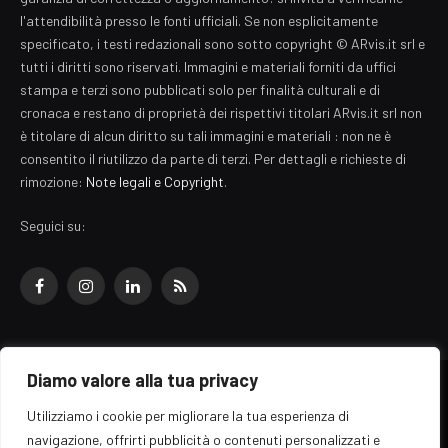
l'attendibilità presso le fonti ufficiali. Se non esplicitamente
specificato, i testi redazionali sono sotto copyright © ARvis.it srl e
tutti i diritti sono riservati. Immagini e materiali forniti da uffici
stampa e terzi sono pubblicati solo per finalità culturali e di
cronaca e restano di proprietà dei rispettivi titolari ARvis.it srl non
è titolare di alcun diritto su tali immagini e materiali : non ne è
consentito il riutilizzo da parte di terzi. Per dettagli e richieste di
rimozione:
Note legali e Copyright
.
Seguici su:
Facebook
Instagram
LinkedIn
RSS
Diamo valore alla tua privacy
© 2026 EZ Rome Designed by
ARvis.it
.
Utilizziamo i cookie per migliorare la tua esperienza di
Il portale EZ Rome e' una testata giornalistica di carattere generalista
navigazione, offrirti pubblicità o contenuti personalizzati e
registrata al tribunale di Roma - Numero 389/2008