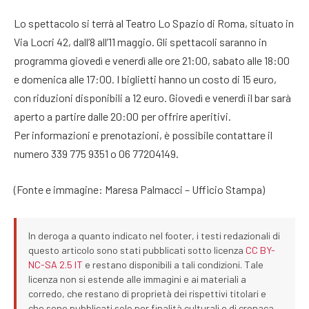
Lo spettacolo si terrà al Teatro Lo Spazio di Roma, situato in
Via Locri 42, dall’8 all’11 maggio. Gli spettacoli saranno in
programma giovedì e venerdì alle ore 21:00, sabato alle 18:00
e domenica alle 17:00. I biglietti hanno un costo di 15 euro,
con riduzioni disponibili a 12 euro. Giovedì e venerdì il bar sarà
aperto a partire dalle 20:00 per offrire aperitivi.
Per informazioni e prenotazioni, è possibile contattare il
numero 339 775 9351 o 06 77204149.
(Fonte e immagine: Maresa Palmacci – Ufficio Stampa)
In deroga a quanto indicato nel footer, i testi redazionali di
questo articolo sono stati pubblicati sotto licenza
CC BY-
NC-SA 2.5 IT
e restano disponibili a tali condizioni. Tale
licenza non si estende alle immagini e ai materiali a
corredo, che restano di proprietà dei rispettivi titolari e
che sono pubblicati solo per finalità culturali e di cronaca.