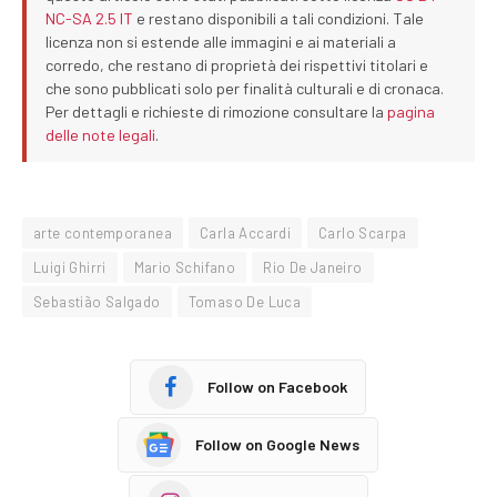
NC-SA 2.5 IT
e restano disponibili a tali condizioni. Tale
licenza non si estende alle immagini e ai materiali a
corredo, che restano di proprietà dei rispettivi titolari e
che sono pubblicati solo per finalità culturali e di cronaca.
Per dettagli e richieste di rimozione consultare la
pagina
delle note legali
.
arte contemporanea
Carla Accardi
Carlo Scarpa
Luigi Ghirri
Mario Schifano
Rio De Janeiro
Sebastião Salgado
Tomaso De Luca
Follow on Facebook
Follow on Google News