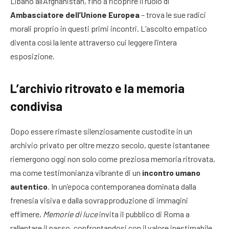
Libano all’Afghanistan, fino a ricoprire il ruolo di
Ambasciatore dell’Unione Europea
– trova le sue radici
morali proprio in questi primi incontri. L’ascolto empatico
diventa così la lente attraverso cui leggere l’intera
esposizione.
L’archivio ritrovato e la memoria
condivisa
Dopo essere rimaste silenziosamente custodite in un
archivio privato per oltre mezzo secolo, queste istantanee
riemergono oggi non solo come preziosa memoria ritrovata,
ma come testimonianza vibrante di un
incontro umano
autentico
. In un’epoca contemporanea dominata dalla
frenesia visiva e dalla sovrapproduzione di immagini
effimere,
Memorie di luce
invita il pubblico di Roma a
rallentare il passo, confrontandosi con il valore inestimabile