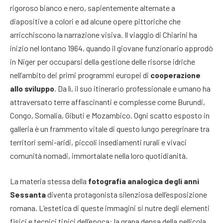
rigoroso bianco e nero, sapientemente alternate a
diapositive a colori e ad alcune opere pittoriche che
arricchiscono la narrazione visiva. Il viaggio di Chiarini ha
inizio nel lontano 1964, quando il giovane funzionario approdò
in Niger per occuparsi della gestione delle risorse idriche
nell’ambito dei primi programmi europei di
cooperazione
allo sviluppo
. Da lì, il suo itinerario professionale e umano ha
attraversato terre affascinanti e complesse come Burundi,
Congo, Somalia, Gibuti e Mozambico. Ogni scatto esposto in
galleria è un frammento vitale di questo lungo peregrinare tra
territori semi-aridi, piccoli insediamenti rurali e vivaci
comunità nomadi, immortalate nella loro quotidianità.
La materia stessa della
fotografia analogica degli anni
Sessanta
diventa protagonista silenziosa dell’esposizione
romana. L’estetica di queste immagini si nutre degli elementi
fisici e tecnici tipici dell’epoca: la grana densa della pellicola,