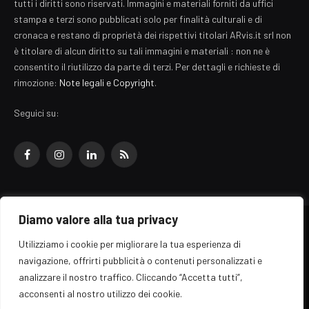
tutti i diritti sono riservati. Immagini e materiali forniti da uffici
stampa e terzi sono pubblicati solo per finalità culturali e di
cronaca e restano di proprietà dei rispettivi titolari ARvis.it srl non
è titolare di alcun diritto su tali immagini e materiali : non ne è
consentito il riutilizzo da parte di terzi. Per dettagli e richieste di
rimozione:
Note legali e Copyright
.
Seguici su:
Facebook
Instagram
LinkedIn
RSS
Diamo valore alla tua privacy
© 2026 EZ Rome Designed by
ARvis.it
.
Utilizziamo i cookie per migliorare la tua esperienza di
Il portale EZ Rome e' una testata giornalistica di carattere generalista
navigazione, offrirti pubblicità o contenuti personalizzati e
registrata al tribunale di Roma - Numero 389/2008
analizzare il nostro traffico. Cliccando “Accetta tutti”,
Direttore responsabile: Raffaella Roani - ISSN: 2036-783X
Edito da ARvis.it srl - via Alessandria 88 - 00198 Roma CF/PI/R.I.
acconsenti al nostro utilizzo dei cookie.
09041871006