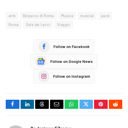
arte
Bioparco di Roma
Musica
musical
pace
Roma
Sala dei Lecci
Viaggio
Follow on Facebook
Follow on Google News
Follow on Instagram
Facebook
LinkedIn
Threads
Email
WhatsApp
Twitter
Pinterest
Reddi