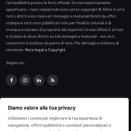
l'attendibilità presso le fonti ufficiali. Se non esplicitamente
specificato, i testi redazionali sono sotto copyright © ARvis.it srl e
tutti i diritti sono riservati. Immagini e materiali forniti da uffici
stampa e terzi sono pubblicati solo per finalità culturali e di
cronaca e restano di proprietà dei rispettivi titolari ARvis.it srl non
è titolare di alcun diritto su tali immagini e materiali : non ne è
consentito il riutilizzo da parte di terzi. Per dettagli e richieste di
rimozione:
Note legali e Copyright
.
Seguici su:
Facebook
Instagram
LinkedIn
RSS
Diamo valore alla tua privacy
© 2026 EZ Rome Designed by
ARvis.it
.
Utilizziamo i cookie per migliorare la tua esperienza di
Il portale EZ Rome e' una testata giornalistica di carattere generalista
navigazione, offrirti pubblicità o contenuti personalizzati e
registrata al tribunale di Roma - Numero 389/2008