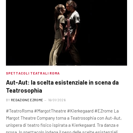
SPETTACOLI TEATRALI ROMA
Aut-Aut: la scelta esistenziale in scena da
Teatrosophia
BY
REDAZIONE EZROME
16/01/2026
#TeatroRoma #MargotTheatre #Kierkegaard #EZrome La
Margot Theatre Company torna a Teatrosophia con Aut-Aut,
un’opera di teatro fisico ispirata a Kierkegaard. Tra danza e
prosa, lo spettacolo indaga il peso delle scelte esistenziali,