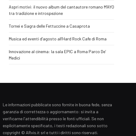
Aspri motivi: il nuovo album del cantautore romano M’AYO
tra tradizione e introspezione
Tornei e Sagra delle Fettuccine a Casaprota
Musica ed eventi d’agosto all’Hard Rock Cafe di Roma
Innovazione al cinema: la sala EPIC a Roma Parco De’
Medici
Le informazioni pubblicate sono fornite in buona fede, senza
garanzia di correttezza o aggiornamento: si invita a
verificarne l'attendibilità presso le fonti ufficiali. Se non
esplicitamente specificato, i testi redazionali sono sotto
copyright © ARvis.it srl e tutti i diritti sono riservati.