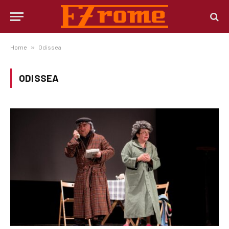
Home
»
Odissea
ODISSEA