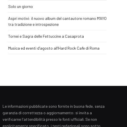
Solo un giorno
Aspri motivi: il nuovo album del cantautore romano M’AYO
tra tradizione e introspezione
Tornei e Sagra delle Fettuccine a Casaprota
Musica ed eventi d’agosto all’Hard Rock Cafe di Roma
Le informazioni pubblicate sono fornite in buona fede, senza
garanzia di correttezza o aggiornamento: si invita a
verificarne l'attendibilità presso le fonti ufficiali. Se non
esplicitamente specificato, i testi redazionali sono sotto