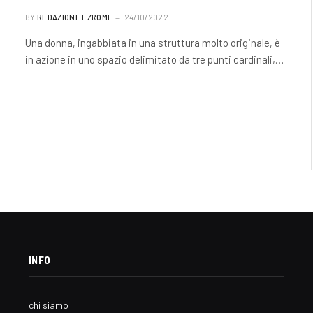
BY
REDAZIONE EZROME
24/10/2022
Una donna, ingabbiata in una struttura molto originale, è
in azione in uno spazio delimitato da tre punti cardinali,…
INFO
chi siamo