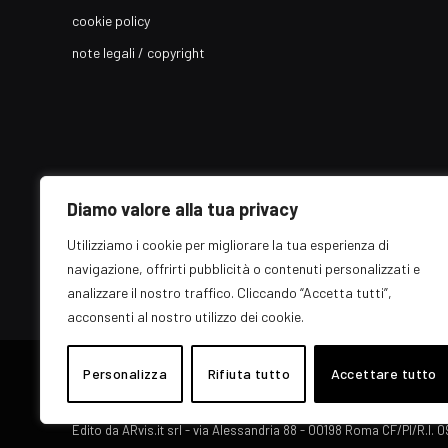
cookie policy
note legali / copyright
Diamo valore alla tua privacy
Utilizziamo i cookie per migliorare la tua esperienza di
navigazione, offrirti pubblicità o contenuti personalizzati e
analizzare il nostro traffico. Cliccando “Accetta tutti”,
acconsenti al nostro utilizzo dei cookie.
© 2026 EZ Rome Designed by
Personalizza
Rifiuta tutto
ARvis.it
.
Accettare tutto
Il portale EZ Rome e' una testata giornalistica di carattere genera
Direttore responsabile: Raffaella Roani - ISSN: 2036-783X
Edito da ARvis.it srl - via Alessandria 88 - 00198 Roma CF/PI/R.I.