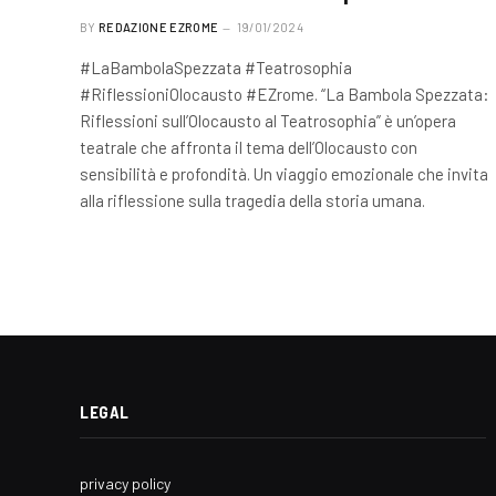
BY
REDAZIONE EZROME
19/01/2024
#LaBambolaSpezzata #Teatrosophia
#RiflessioniOlocausto #EZrome. “La Bambola Spezzata:
Riflessioni sull’Olocausto al Teatrosophia” è un’opera
teatrale che affronta il tema dell’Olocausto con
sensibilità e profondità. Un viaggio emozionale che invita
alla riflessione sulla tragedia della storia umana.
LEGAL
privacy policy