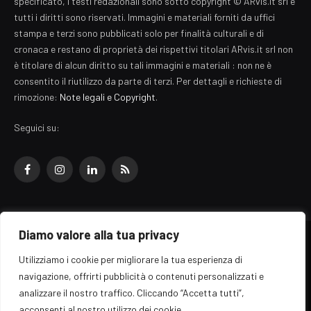
specificato, i testi redazionali sono sotto copyright © ARvis.it srl e
tutti i diritti sono riservati. Immagini e materiali forniti da uffici
stampa e terzi sono pubblicati solo per finalità culturali e di
cronaca e restano di proprietà dei rispettivi titolari ARvis.it srl non
è titolare di alcun diritto su tali immagini e materiali : non ne è
consentito il riutilizzo da parte di terzi. Per dettagli e richieste di
rimozione:
Note legali e Copyright
.
Seguici su:
Facebook
Instagram
LinkedIn
RSS
Diamo valore alla tua privacy
© 2026 EZ Rome Designed by
ARvis.it
.
Utilizziamo i cookie per migliorare la tua esperienza di
Il portale EZ Rome e' una testata giornalistica di carattere generalista
navigazione, offrirti pubblicità o contenuti personalizzati e
registrata al tribunale di Roma - Numero 389/2008
analizzare il nostro traffico. Cliccando “Accetta tutti”,
Direttore responsabile: Raffaella Roani - ISSN: 2036-783X
Edito da ARvis.it srl - via Alessandria 88 - 00198 Roma CF/PI/R.I.
acconsenti al nostro utilizzo dei cookie.