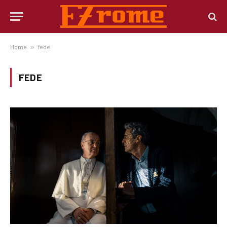
Home
»
fede
FEDE