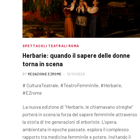
SPETTACOLI TEATRALI ROMA
Herbarie: quando il sapere delle donne
torna in scena
BY
REDAZIONE EZROME
12/11/2025
# CulturaTeatrale, #TeatroFemminile, #Herbarie,
#EZrome
La nuova edizione di “Herbarie, le chiamavano streghe”
porterà in scena la forza del sapere femminile attraverso
la storia di tre generazioni di erboriste. L’opera,
ambientata in epoche passate, esplora il complesso
rapporto tra medicina femminile e potere, invitando il