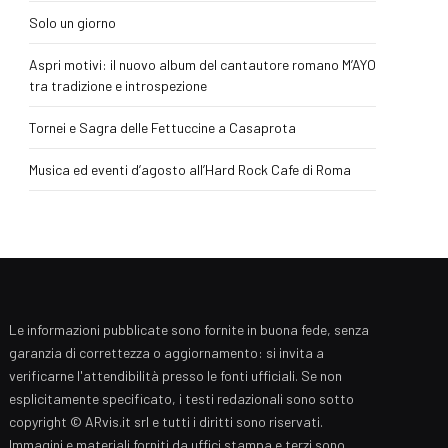
Solo un giorno
Aspri motivi: il nuovo album del cantautore romano M’AYO
tra tradizione e introspezione
Tornei e Sagra delle Fettuccine a Casaprota
Musica ed eventi d’agosto all’Hard Rock Cafe di Roma
Le informazioni pubblicate sono fornite in buona fede, senza
garanzia di correttezza o aggiornamento: si invita a
verificarne l'attendibilità presso le fonti ufficiali. Se non
esplicitamente specificato, i testi redazionali sono sotto
copyright © ARvis.it srl e tutti i diritti sono riservati.
Immagini e materiali forniti da uffici stampa e terzi sono