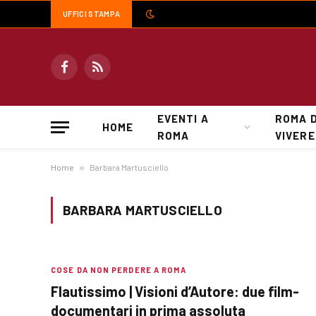
UFFICI STAMPA
Facebook
RSS
EVENTI A
ROMA 
HOME
ROMA
VIVERE
Home
»
Barbara Martusciello
BARBARA MARTUSCIELLO
COSE DA NON PERDERE A ROMA
Flautissimo | Visioni d’Autore: due film-
documentari in prima assoluta