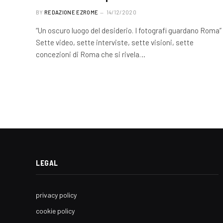
BY
REDAZIONE EZROME
14/12/2020
“Un oscuro luogo del desiderio. I fotografi guardano Roma”
Sette video, sette interviste, sette visioni, sette
concezioni di Roma che si rivela…
LEGAL
privacy policy
cookie policy