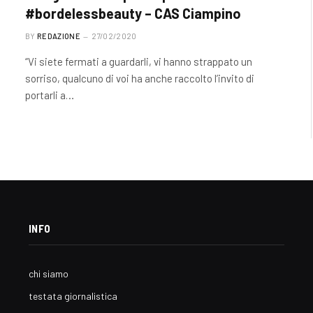
#bordelessbeauty – CAS Ciampino
BY
REDAZIONE
27/02/2020
“Vi siete fermati a guardarli, vi hanno strappato un
sorriso, qualcuno di voi ha anche raccolto l’invito di
portarli a…
INFO
chi siamo
testata giornalistica