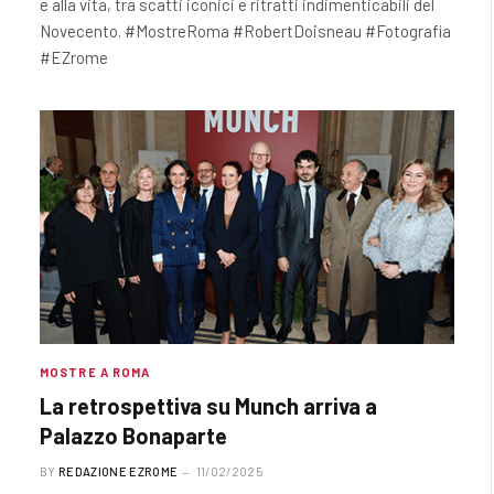
e alla vita, tra scatti iconici e ritratti indimenticabili del
Novecento. #MostreRoma #RobertDoisneau #Fotografia
#EZrome
MOSTRE A ROMA
La retrospettiva su Munch arriva a
Palazzo Bonaparte
BY
REDAZIONE EZROME
11/02/2025