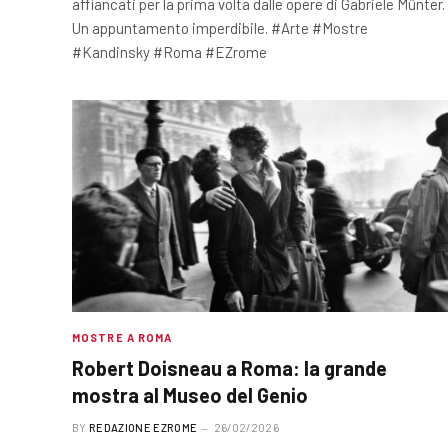
affiancati per la prima volta dalle opere di Gabriele Münter.
Un appuntamento imperdibile. #Arte #Mostre
#Kandinsky #Roma #EZrome
MOSTRE A ROMA
Robert Doisneau a Roma: la grande
mostra al Museo del Genio
BY
REDAZIONE EZROME
26/02/2026