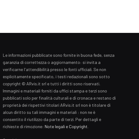
Le informazioni pubblicate sono fornite in buona fede, senza
garanzia di correttezza o aggiornamento: si invita a
verificarne l'attendibilità presso le fonti ufficiali. Se non
esplicitamente specificato, i testi redazionali sono sotto
copyright © ARvis.it srl e tutti i diritti sono riservati.
Immagini e materiali forniti da uffici stampa e terzi sono
pubblicati solo per finalità culturali e di cronaca e restano di
proprietà dei rispettivi titolari ARvis.it srl non è titolare di
alcun diritto su tali immagini e materiali : non ne è
consentito il riutilizzo da parte di terzi. Per dettagli e
richieste di rimozione:
Note legali e Copyright
.