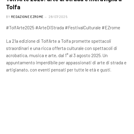
Tolfa
BY
REDAZIONE EZROME
28/07/2025
#TolfArte2025 #ArteDiStrada #FestivalCulturale #EZrome
La 21a edizione di TolfArte a Tolfa promette spettacoli
straordinari e una ricca offerta culturale con spettacoli di
acrobatica, musica e arte, dal 1° al 3 agosto 2025. Un
appuntamento imperdibile per appassionati di arte di strada e
artigianato, con eventi pensati per tutte le età e gusti.