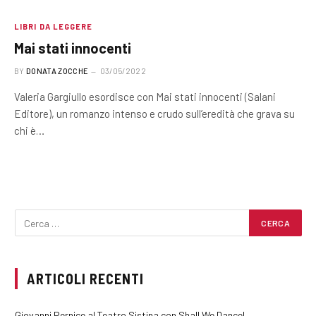
LIBRI DA LEGGERE
Mai stati innocenti
BY
DONATA ZOCCHE
03/05/2022
Valeria Gargiullo esordisce con Mai stati innocenti (Salani
Editore), un romanzo intenso e crudo sull’eredità che grava su
chi è…
ARTICOLI RECENTI
Giovanni Pernice al Teatro Sistina con Shall We Dance!