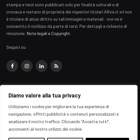
stampa e terzi sono pubblicati solo per finalità culturali e di
cronaca e restano di proprietà dei rispettivi titolari ARvis.it srl non
è titolare di alcun diritto su tali immagini e materiali : non ne è
consentito il riutilizzo da parte di terzi. Per dettagli e richieste di
rimozione:
Note legali e Copyright
.
Seguici su:
Facebook
Instagram
LinkedIn
RSS
Diamo valore alla tua privacy
© 2026 EZ Rome Designed by
ARvis.it
.
Utilizziamo i cookie per migliorare la tua esperienza di
Il portale EZ Rome e' una testata giornalistica di carattere generalista
navigazione, offrirti pubblicità o contenuti personalizzati e
registrata al tribunale di Roma - Numero 389/2008
analizzare il nostro traffico. Cliccando “Accetta tutti”,
Direttore responsabile: Raffaella Roani - ISSN: 2036-783X
Edito da ARvis.it srl - via Alessandria 88 - 00198 Roma CF/PI/R.I.
acconsenti al nostro utilizzo dei cookie.
09041871006