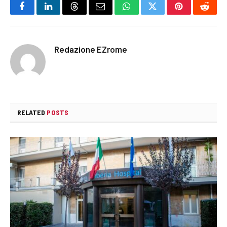
Facebook
LinkedIn
Threads
Email
WhatsApp
Twitter
Pinterest
Reddi
Redazione EZrome
RELATED
POSTS