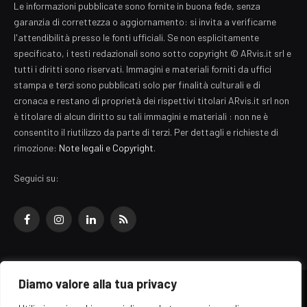
Le informazioni pubblicate sono fornite in buona fede, senza
garanzia di correttezza o aggiornamento: si invita a verificarne
l'attendibilità presso le fonti ufficiali. Se non esplicitamente
specificato, i testi redazionali sono sotto copyright © ARvis.it srl e
tutti i diritti sono riservati. Immagini e materiali forniti da uffici
stampa e terzi sono pubblicati solo per finalità culturali e di
cronaca e restano di proprietà dei rispettivi titolari ARvis.it srl non
è titolare di alcun diritto su tali immagini e materiali : non ne è
consentito il riutilizzo da parte di terzi. Per dettagli e richieste di
rimozione:
Note legali e Copyright
.
Seguici su:
Facebook
Instagram
LinkedIn
RSS
Diamo valore alla tua privacy
© 2026 EZ Rome Designed by
ARvis.it
.