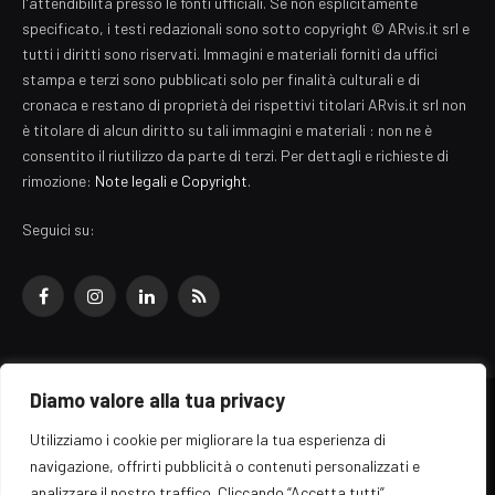
l'attendibilità presso le fonti ufficiali. Se non esplicitamente
specificato, i testi redazionali sono sotto copyright © ARvis.it srl e
tutti i diritti sono riservati. Immagini e materiali forniti da uffici
stampa e terzi sono pubblicati solo per finalità culturali e di
cronaca e restano di proprietà dei rispettivi titolari ARvis.it srl non
è titolare di alcun diritto su tali immagini e materiali : non ne è
consentito il riutilizzo da parte di terzi. Per dettagli e richieste di
rimozione:
Note legali e Copyright
.
Seguici su:
Facebook
Instagram
LinkedIn
RSS
Diamo valore alla tua privacy
© 2026 EZ Rome Designed by
ARvis.it
.
Utilizziamo i cookie per migliorare la tua esperienza di
Il portale EZ Rome e' una testata giornalistica di carattere generalista
navigazione, offrirti pubblicità o contenuti personalizzati e
registrata al tribunale di Roma - Numero 389/2008
analizzare il nostro traffico. Cliccando “Accetta tutti”,