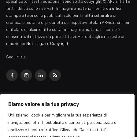
specificato, i testi redazionali sono sotto copyright © ARvis.it srl e
tutti i diritti sono riservati. Immagini e materiali forniti da uffici
stampa e terzi sono pubblicati solo per finalità culturali e di
cronaca e restano di proprietà dei rispettivi titolari ARvis.it srl non
è titolare di alcun diritto su tali immagini e materiali : non ne è
consentito il riutilizzo da parte di terzi. Per dettagli e richieste di
rimozione:
Note legali e Copyright
.
Seguici su:
Facebook
Instagram
LinkedIn
RSS
Diamo valore alla tua privacy
© 2026 EZ Rome Designed by
ARvis.it
.
Utilizziamo i cookie per migliorare la tua esperienza di
Il portale EZ Rome e' una testata giornalistica di carattere generalista
navigazione, offrirti pubblicità o contenuti personalizzati e
registrata al tribunale di Roma - Numero 389/2008
analizzare il nostro traffico. Cliccando “Accetta tutti”,
Direttore responsabile: Raffaella Roani - ISSN: 2036-783X
Edito da ARvis.it srl - via Alessandria 88 - 00198 Roma CF/PI/R.I.
acconsenti al nostro utilizzo dei cookie.