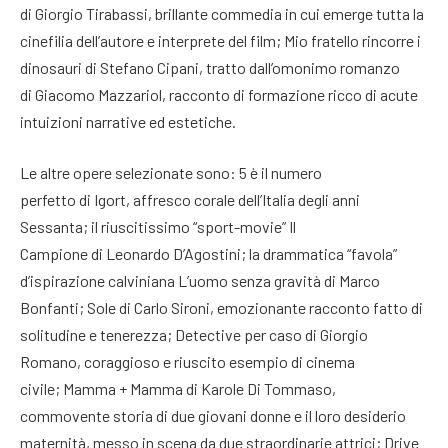
di Giorgio Tirabassi, brillante commedia in cui emerge tutta la
cinefilia dell’autore e interprete del film; Mio fratello rincorre i
dinosauri di Stefano Cipani, tratto dall’omonimo romanzo
di Giacomo Mazzariol, racconto di formazione ricco di acute
intuizioni narrative ed estetiche.
Le altre opere selezionate sono: 5 è il numero
perfetto di Igort, affresco corale dell’Italia degli anni
Sessanta; il riuscitissimo “sport-movie” Il
Campione di Leonardo D’Agostini; la drammatica “favola”
d’ispirazione calviniana L’uomo senza gravità di Marco
Bonfanti; Sole di Carlo Sironi, emozionante racconto fatto di
solitudine e tenerezza; Detective per caso di Giorgio
Romano, coraggioso e riuscito esempio di cinema
civile; Mamma + Mamma di Karole Di Tommaso,
commovente storia di due giovani donne e il loro desiderio
maternità, messo in scena da due straordinarie attrici; Drive