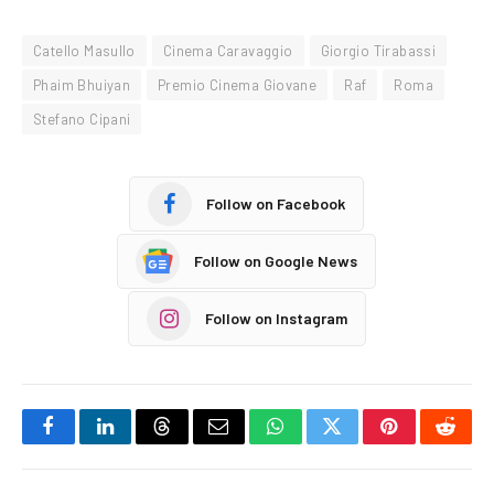
Catello Masullo
Cinema Caravaggio
Giorgio Tirabassi
Phaim Bhuiyan
Premio Cinema Giovane
Raf
Roma
Stefano Cipani
Follow on Facebook
Follow on Google News
Follow on Instagram
Facebook
LinkedIn
Threads
Email
WhatsApp
Twitter
Pinterest
Reddi