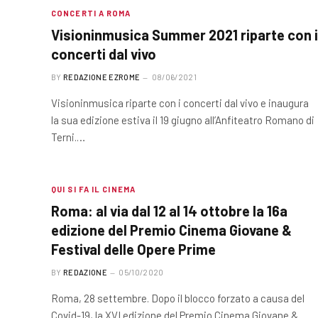
CONCERTI A ROMA
Visioninmusica Summer 2021 riparte con i
concerti dal vivo
BY
REDAZIONE EZROME
08/06/2021
Visioninmusica riparte con i concerti dal vivo e inaugura
la sua edizione estiva il 19 giugno all’Anfiteatro Romano di
Terni.…
QUI SI FA IL CINEMA
Roma: al via dal 12 al 14 ottobre la 16a
edizione del Premio Cinema Giovane &
Festival delle Opere Prime
BY
REDAZIONE
05/10/2020
Roma, 28 settembre. Dopo il blocco forzato a causa del
Covid-19, la XVI edizione del Premio Cinema Giovane &