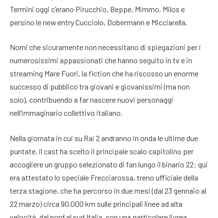
Termini oggi c’erano Pirucchio, Beppe, Mimmo, Milos e
persino le new entry Cucciolo, Dobermann e Micciarella.
Nomi che sicuramente non necessitano di spiegazioni per i
numerosissimi appassionati che hanno seguito in tv e in
streaming Mare Fuori, la fiction che ha riscosso un enorme
successo di pubblico tra giovani e giovanissimi (ma non
solo), contribuendo a far nascere nuovi personaggi
nell’immaginario collettivo italiano.
Nella giornata in cui su Rai 2 andranno in onda le ultime due
puntate, il cast ha scelto il principale scalo capitolino per
accogliere un gruppo selezionato di fan lungo il binario 22: qui
era attestato lo speciale Frecciarossa, treno ufficiale della
terza stagione, che ha percorso in due mesi (dal 23 gennaio al
22 marzo) circa 90.000 km sulle principali linee ad alta
velocità, dal nord al sud Italia, con una particolare livrea