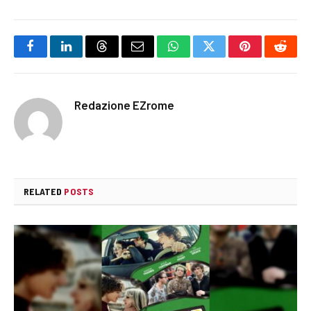
Facebook
LinkedIn
Threads
Email
WhatsApp
Twitter
Pinterest
Reddi
Redazione EZrome
RELATED
POSTS