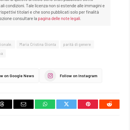
tali condizioni. Tale licenza non si estende alle immagini e
ispettivi titolari e che sono pubblicati solo per finalità
imozione consultare la
pagina delle note legali
.
ionale.
Maria Cristina Gionta
parità di genere
ma
ow on Google News
Follow on Instagram
Threads
Email
WhatsApp
Twitter
Pinterest
Reddit