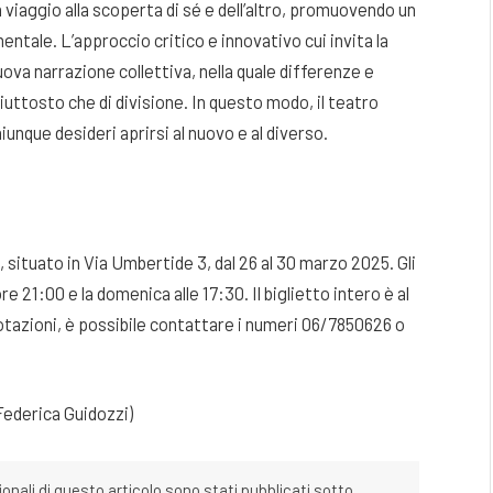
viaggio alla scoperta di sé e dell’altro, promuovendo un
ntale. L’approccio critico e innovativo cui invita la
ova narrazione collettiva, nella quale differenze e
uttosto che di divisione. In questo modo, il teatro
unque desideri aprirsi al nuovo e al diverso.
situato in Via Umbertide 3, dal 26 al 30 marzo 2025. Gli
re 21:00 e la domenica alle 17:30. Il biglietto intero è al
notazioni, è possibile contattare i numeri 06/7850626 o
ederica Guidozzi)
ionali di questo articolo sono stati pubblicati sotto