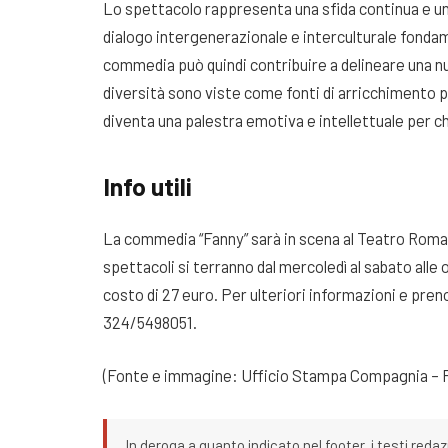
Lo spettacolo rappresenta una sfida continua e un 
dialogo intergenerazionale e interculturale fondame
commedia può quindi contribuire a delineare una nu
diversità sono viste come fonti di arricchimento pi
diventa una palestra emotiva e intellettuale per chi
Info utili
La commedia “Fanny” sarà in scena al Teatro Roma, 
spettacoli si terranno dal mercoledì al sabato alle o
costo di 27 euro. Per ulteriori informazioni e pre
324/5498051.
(Fonte e immagine: Ufficio Stampa Compagnia – F
In deroga a quanto indicato nel footer, i testi redaz