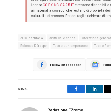
licenza
CC BY-NC-SA 2.5 IT
e restano disponibili a 
ai materiali a corredo, che restano di proprietà dei r
culturali e di cronaca. Per dettagli e richieste di r
crisi identitaria
diritti delle donne
interazione generaz
Rebecca Déraspe
Teatro contemporaneo
Teatro Ro
Follow on Facebook
Foll
SHARE.
Facebook
LinkedIn
Redazione EZrome