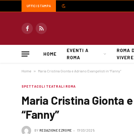
UFFICI STAMPA
Facebook
RSS
EVENTI A
ROMA 
HOME
ROMA
VIVERE
Home
»
Maria Cristina Gionta e Adriano Evangelisti in “Fanny”
SPETTACOLI TEATRALI ROMA
Maria Cristina Gionta e
“Fanny”
BY
REDAZIONE EZROME
17/03/2025