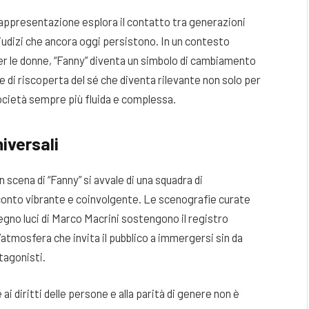
appresentazione esplora il contatto tra generazioni
egiudizi che ancora oggi persistono. In un contesto
per le donne, “Fanny” diventa un simbolo di cambiamento
di riscoperta del sé che diventa rilevante non solo per
società sempre più fluida e complessa.
iversali
n scena di “Fanny” si avvale di una squadra di
cconto vibrante e coinvolgente. Le scenografie curate
segno luci di Marco Macrini sostengono il registro
’atmosfera che invita il pubblico a immergersi sin da
tagonisti.
ai diritti delle persone e alla parità di genere non è