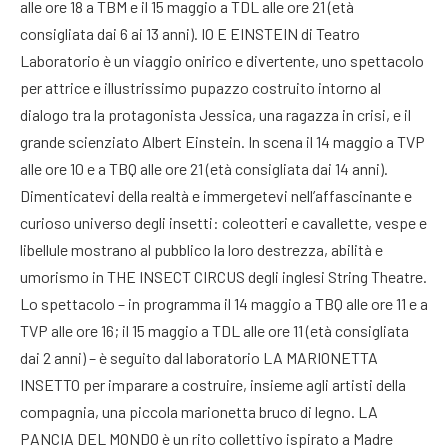
alle ore 18 a TBM e il 15 maggio a TDL alle ore 21 (età
consigliata dai 6 ai 13 anni). IO E EINSTEIN di Teatro
Laboratorio è un viaggio onirico e divertente, uno spettacolo
per attrice e illustrissimo pupazzo costruito intorno al
dialogo tra la protagonista Jessica, una ragazza in crisi, e il
grande scienziato Albert Einstein. In scena il 14 maggio a TVP
alle ore 10 e a TBQ alle ore 21 (età consigliata dai 14 anni).
Dimenticatevi della realtà e immergetevi nell’affascinante e
curioso universo degli insetti: coleotteri e cavallette, vespe e
libellule mostrano al pubblico la loro destrezza, abilità e
umorismo in THE INSECT CIRCUS degli inglesi String Theatre.
Lo spettacolo – in programma il 14 maggio a TBQ alle ore 11 e a
TVP alle ore 16; il 15 maggio a TDL alle ore 11 (età consigliata
dai 2 anni) – è seguito dal laboratorio LA MARIONETTA
INSETTO per imparare a costruire, insieme agli artisti della
compagnia, una piccola marionetta bruco di legno. LA
PANCIA DEL MONDO è un rito collettivo ispirato a Madre