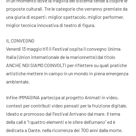
in un momento dove la fragilità del sistema tende a colpire le
proposte culturali. Tre le categorie che verranno premiate da
una giuria di esperti: miglior spettacolo, miglior performer,
miglior tecnica innovativa di teatro di figura.
IL CONVEGNO
Venerdi 13 maggio h11 il Festival ospita il convegno Unima
Italia (Union internationale de la marionnette) dal titolo
ANCHE NOI SIAMO COINVOLTI per riflettere su quali pratiche
artistiche mettere in campo in un mondo in piena emergenza
ambientale.
Infine IMMAGINA partecipa al progetto Animati in video,
contest per contributi video pensati per la fruizione digitale,
ideato e promosso dal Festival Arrivano dal mare. Il tema
della call è “I quattro elementi e le sfere dell’umano” ed è
dedicata a Dante, nella ricorrenza dei 700 anni dalla morte.