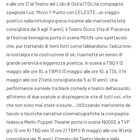
e alle ore 21 al Teatro del Lido di Ostia (TDL) la compagnia
spagnola Luz, Micro Y Punto con CELESTE: un viaggio
poetico nella mitologia greca insieme alle marionette (età
consigliata dai 6 agli 11 anni). Il Teatro Gioco Vita di Piacenza
al Festival Immagina porta in scena MOUN, uno spettacolo
che, pur trattando di temi forti come l’abbandono, l’adozione,
la nostalgia e la costruzione di sé, trasmette un senso di
grande serenità e leggerezza poetica. In scena a TBQ il 12
maggio alle ore 10, a TBM il 13 maggio alle ore 10, a TDL il 14
maggio alle ore 21 (età consigliata dai 5 ai 10 anni). Una
performance surreale tra black comedy e teatro dell’assurdo,
all’interno di due scatole si dispiegano le vite di tutti noi, vite
che non sono mai state vissute… Utilizzando marionette da
tavolo e tecniche narrative cinematografiche la compagnia
tedesca Merlin Puppet Theater porta in scena NOOSE a TVP
gio 12 ore 10 TBQ ven 13 ore 21 TBM il 15 maggio alle ore 18 (età
consigliata dai 15 anni). Firmato dal Teatro Verde e dalla