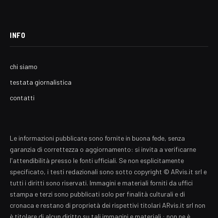
INFO
chi siamo
testata giornalistica
contatti
Le informazioni pubblicate sono fornite in buona fede, senza
garanzia di correttezza o aggiornamento: si invita a verificarne
l'attendibilità presso le fonti ufficiali. Se non esplicitamente
specificato, i testi redazionali sono sotto copyright © ARvis.it srl e
tutti i diritti sono riservati. Immagini e materiali forniti da uffici
stampa e terzi sono pubblicati solo per finalità culturali e di
cronaca e restano di proprietà dei rispettivi titolari ARvis.it srl non
è titolare di alcun diritto su tali immagini e materiali : non ne è