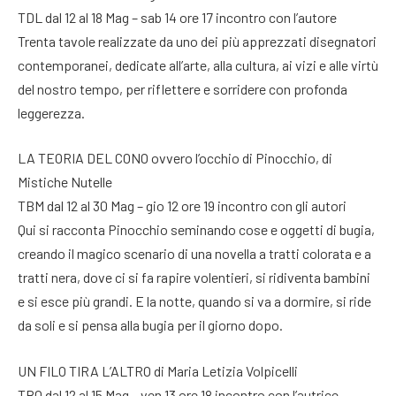
TDL dal 12 al 18 Mag – sab 14 ore 17 incontro con l’autore
Trenta tavole realizzate da uno dei più apprezzati disegnatori
contemporanei, dedicate all’arte, alla cultura, ai vizi e alle virtù
del nostro tempo, per riflettere e sorridere con profonda
leggerezza.
LA TEORIA DEL CONO ovvero l’occhio di Pinocchio, di
Mistiche Nutelle
TBM dal 12 al 30 Mag – gio 12 ore 19 incontro con gli autori
Qui si racconta Pinocchio seminando cose e oggetti di bugia,
creando il magico scenario di una novella a tratti colorata e a
tratti nera, dove ci si fa rapire volentieri, si ridiventa bambini
e si esce più grandi. E la notte, quando si va a dormire, si ride
da soli e si pensa alla bugia per il giorno dopo.
UN FILO TIRA L’ALTRO di Maria Letizia Volpicelli
TBQ dal 12 al 15 Mag – ven 13 ore 18 incontro con l’autrice