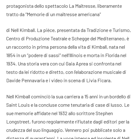
protagonista dello spettacolo La Maîtresse, liberamente
tratto da “Memorie di un maîtresse americana”
di Nell Kimball. La pièce, presentata da Tradizione e Turismo,
Centro di Produzione Teatrale e Schegge del Mediterraneo, è
un racconto in prima persona della vita di Kimball, nata nel
1854 in un “podere di sassi” nell’Illinois e morta in Florida nel
1934. Una storia vera con cui Gaia Aprea si confronta nel
testo da lei ridotto e diretto, con l’elaborazione musicale di
Davide Pennavaria e i video in scena di Livia Ficara.
Nell Kimball cominciò la sua carriera a 15 anni in un bordello di
Saint Louis e la concluse come tenutaria di case di lusso. Le
sue memorie affidate nel 1932 allo scrittore Stephen
Longstreet, furono regolarmente rifiutate dagli editori per la
crudezza del suo linguaggio. Vennero poi pubblicate solo a
distanza di quarant’anni. La voce intensa ed insolente di Nell,