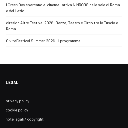
I Green Day sbarcano al cinema: arriva NIMRODS nelle sale di Roma
e del Lazio
direzioniAltre Festival 2026: Danza, Teatro e Circo tra la Tuscia e
Roma
CivitaFestival Summer 2026: il programma
LEGAL
privacy policy
cookie policy
note legali / copyright