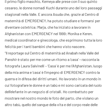
il primo figlio maschio, Kemeya alle prese con il suo quinto
cesareo, le donne nomadi Kuchi durante uno dei loro passaggi
stagionali nella Valle. E ancora Asuda che, grazie al Centro di
maternità di EMERGENCY, ha potuto studiare e formarsi per
diventare ostetrica; Marja, che ha iniziato a lavorare in
Afghanistan con EMERGENCY nel 1999; Monika e Keren,
medical coordinator e ginecologa, che esprimono tutta la loro
felicità per i tanti bambini che hanno visto nascere.
“Il reportage sul Centro di maternità ad Anabah nella Valle del
Panshir è stato per me come un ritorno a ‘casa’ – racconta la
fotografa Laura Salvinelli – ‘Casa’ è per me l’Afghanistan, luogo
della mia anima e ‘casa’ è l’impegno di EMERGENCY contro la
guerra e in difesa dei diritti umani. Ho lavorato in un mondo in
cui fotografare le donne è un tabù e mi sono caricata del ruolo
dell’elefante in un negozio di cristalli. Ho combattuto per
mostrare nel nostro mondo le foto del parto, che violano un
altro tabù, quello del sangue della vita e del corpo reale delle