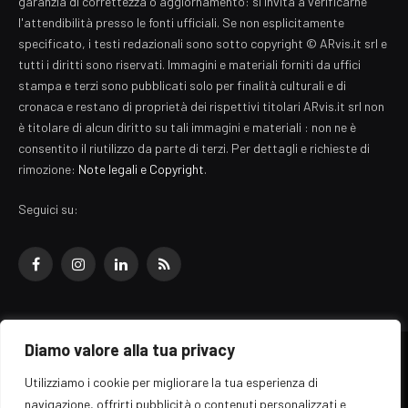
garanzia di correttezza o aggiornamento: si invita a verificarne
l'attendibilità presso le fonti ufficiali. Se non esplicitamente
specificato, i testi redazionali sono sotto copyright © ARvis.it srl e
tutti i diritti sono riservati. Immagini e materiali forniti da uffici
stampa e terzi sono pubblicati solo per finalità culturali e di
cronaca e restano di proprietà dei rispettivi titolari ARvis.it srl non
è titolare di alcun diritto su tali immagini e materiali : non ne è
consentito il riutilizzo da parte di terzi. Per dettagli e richieste di
rimozione:
Note legali e Copyright
.
Seguici su:
Facebook
Instagram
LinkedIn
RSS
Diamo valore alla tua privacy
© 2026 EZ Rome Designed by
ARvis.it
.
Utilizziamo i cookie per migliorare la tua esperienza di
Il portale EZ Rome e' una testata giornalistica di carattere generalista
navigazione, offrirti pubblicità o contenuti personalizzati e