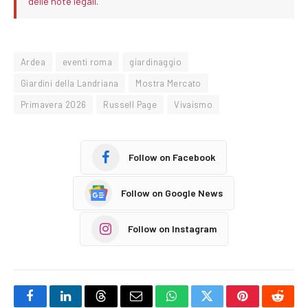
delle note legali
.
Ardea
eventi roma
giardinaggio
Giardini della Landriana
Mostra Mercato
Primavera 2026
Russell Page
Vivaismo
Follow on Facebook
Follow on Google News
Follow on Instagram
Facebook
LinkedIn
Threads
Email
WhatsApp
Twitter
Pinterest
Reddi