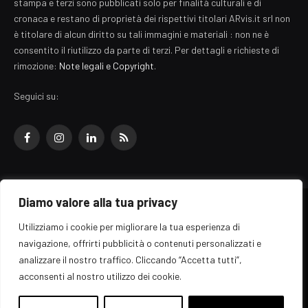
stampa e terzi sono pubblicati solo per finalità culturali e di
cronaca e restano di proprietà dei rispettivi titolari ARvis.it srl non
è titolare di alcun diritto su tali immagini e materiali : non ne è
consentito il riutilizzo da parte di terzi. Per dettagli e richieste di
rimozione:
Note legali e Copyright
.
Seguici su:
Facebook
Instagram
LinkedIn
RSS
Diamo valore alla tua privacy
© 2026 EZ Rome Designed by
ARvis.it
.
Utilizziamo i cookie per migliorare la tua esperienza di
Il portale EZ Rome e' una testata giornalistica di carattere generalista
navigazione, offrirti pubblicità o contenuti personalizzati e
registrata al tribunale di Roma - Numero 389/2008
analizzare il nostro traffico. Cliccando “Accetta tutti”,
Direttore responsabile: Raffaella Roani - ISSN: 2036-783X
Edito da ARvis.it srl - via Alessandria 88 - 00198 Roma CF/PI/R.I.
acconsenti al nostro utilizzo dei cookie.
09041871006