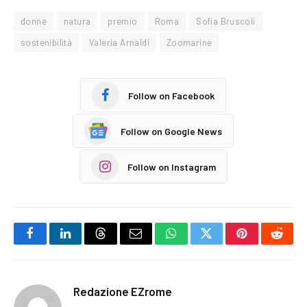
donne
natura
premio
Roma
Sofia Bruscoli
sostenibilità
Valeria Arnaldi
Zoomarine
Follow on Facebook
Follow on Google News
Follow on Instagram
Facebook
LinkedIn
Threads
Email
WhatsApp
Twitter
Pinterest
Reddi
Redazione EZrome