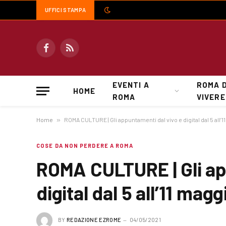
UFFICI STAMPA
Facebook
RSS
EVENTI A
ROMA 
HOME
ROMA
VIVERE
Home
»
ROMA CULTURE | Gli appuntamenti dal vivo e digital dal 5 all’
COSE DA NON PERDERE A ROMA
ROMA CULTURE | Gli ap
digital dal 5 all’11 mag
BY
REDAZIONE EZROME
04/05/2021