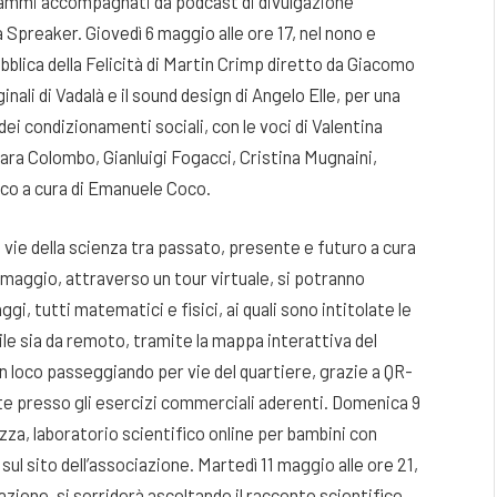
rammi accompagnati da podcast di divulgazione
a Spreaker. Giovedì 6 maggio alle ore 17, nel nono e
lica della Felicità di Martin Crimp diretto da Giacomo
ali di Vadalà e il sound design di Angelo Elle, per una
ei condizionamenti sociali, con le voci di Valentina
iara Colombo, Gianluigi Fogacci, Cristina Mugnaini,
co a cura di Emanuele Coco.
 vie della scienza tra passato, presente e futuro a cura
7 maggio, attraverso un tour virtuale, si potranno
i, tutti matematici e fisici, ai quali sono intitolate le
ibile sia da remoto, tramite la mappa interattiva del
in loco passeggiando per vie del quartiere, grazie a QR-
cate presso gli esercizi commerciali aderenti. Domenica 9
zza, laboratorio scientifico online per bambini con
ul sito dell’associazione. Martedì 11 maggio alle ore 21,
azione, si sorriderà ascoltando il racconto scientifico