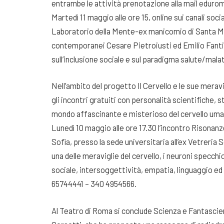
entrambe le attività prenotazione alla mail eduro
Martedì 11 maggio alle ore 15, online sui canali soc
Laboratorio della Mente-ex manicomio di Santa Mari
contemporanei Cesare Pietroiusti ed Emilio Fantin su
sull’inclusione sociale e sul paradigma salute/malat
Nell’ambito del progetto Il Cervello e le sue mera
gli incontri gratuiti con personalità scientifiche, st
mondo affascinante e misterioso del cervello uman
Lunedì 10 maggio alle ore 17.30 l’incontro Risona
Sofia, presso la sede universitaria all’ex Vetreria S
una delle meraviglie del cervello, i neuroni specch
sociale, intersoggettività, empatia, linguaggio ed
65744441 – 340 4954566.
Al Teatro di Roma si conclude Scienza e Fantascien