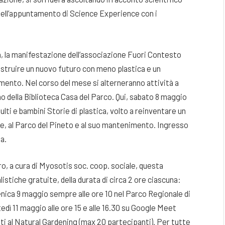
 nell’appuntamento di Science Experience con i
a, la manifestazione dell’associazione Fuori Contesto
 costruire un nuovo futuro con meno plastica e un
ento. Nel corso del mese si alterneranno attività a
no della Biblioteca Casa del Parco. Qui, sabato 8 maggio
dulti e bambini Storie di plastica, volto a reinventare un
are, al Parco del Pineto e al suo mantenimento. Ingresso
a.
ro, a cura di Myosotis soc. coop. sociale, questa
tiche gratuite, della durata di circa 2 ore ciascuna:
enica 9 maggio sempre alle ore 10 nel Parco Regionale di
ì 11 maggio alle ore 15 e alle 16.30 su Google Meet
i al Natural Gardening (max 20 partecipanti). Per tutte