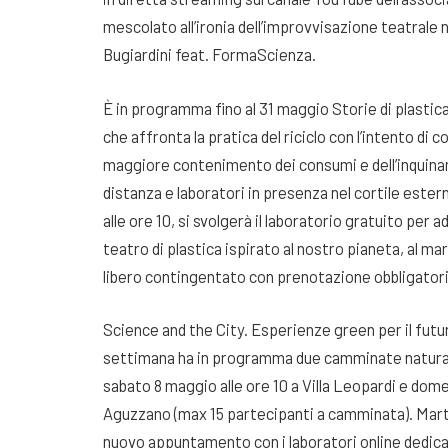
mescolato all’ironia dell’improvvisazione teatrale
Bugiardini feat. FormaScienza.
È in programma fino al 31 maggio Storie di plastic
che affronta la pratica del riciclo con l’intento di
maggiore contenimento dei consumi e dell’inquinam
distanza e laboratori in presenza nel cortile ester
alle ore 10, si svolgerà il laboratorio gratuito per a
teatro di plastica ispirato al nostro pianeta, al m
libero contingentato con prenotazione obbligatori
Science and the City. Esperienze green per il futu
settimana ha in programma due camminate naturalis
sabato 8 maggio alle ore 10 a Villa Leopardi e dom
Aguzzano (max 15 partecipanti a camminata). Marted
nuovo appuntamento con i laboratori online dedicat