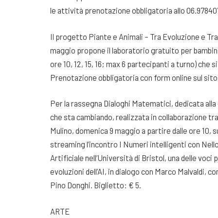
le attività prenotazione obbligatoria allo 06.9784
Il progetto Piante e Animali – Tra Evoluzione e Tra
maggio propone il laboratorio gratuito per bambini di
ore 10, 12, 15, 16; max 6 partecipanti a turno) che s
Prenotazione obbligatoria con form online sul sito
Per la rassegna Dialoghi Matematici, dedicata alla
che sta cambiando, realizzata in collaborazione tra
Mulino, domenica 9 maggio a partire dalle ore 10, s
streaming l’incontro I Numeri intelligenti con Nello
Artificiale nell’Università di Bristol, una delle voci
evoluzioni dell’AI, in dialogo con Marco Malvaldi, 
Pino Donghi. Biglietto: € 5.
ARTE