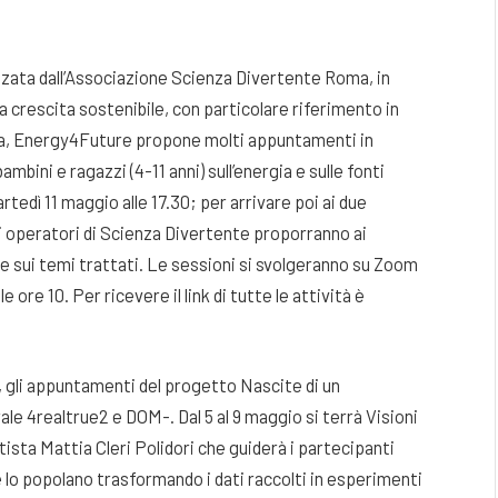
zata dall’Associazione Scienza Divertente Roma, in
 crescita sostenibile, con particolare riferimento in
ta, Energy4Future propone molti appuntamenti in
ambini e ragazzi (4-11 anni) sull’energia e sulle fonti
edì 11 maggio alle 17.30; per arrivare poi ai due
 gli operatori di Scienza Divertente proporranno ai
ne sui temi trattati. Le sessioni si svolgeranno su Zoom
ore 10. Per ricevere il link di tutte le attività è
, gli appuntamenti del progetto Nascite di un
ale 4realtrue2 e DOM-. Dal 5 al 9 maggio si terrà Visioni
artista Mattia Cleri Polidori che guiderà i partecipanti
e lo popolano trasformando i dati raccolti in esperimenti