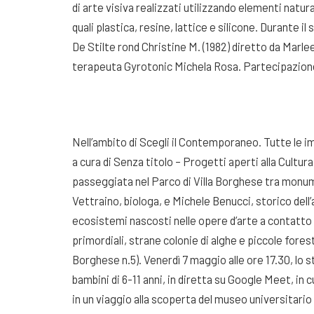
di arte visiva realizzati utilizzando elementi natural
quali plastica, resine, lattice e silicone. Durante i
De Stilte rond Christine M. (1982) diretto da Marlee
terapeuta Gyrotonic Michela Rosa. Partecipazione 
Nell’ambito di Scegli il Contemporaneo. Tutte le i
a cura di Senza titolo – Progetti aperti alla Cultu
passeggiata nel Parco di Villa Borghese tra monum
Vettraino, biologa, e Michele Benucci, storico dell’
ecosistemi nascosti nelle opere d’arte a contatto 
primordiali, strane colonie di alghe e piccole fore
Borghese n.5). Venerdì 7 maggio alle ore 17.30, lo s
bambini di 6-11 anni, in diretta su Google Meet, in
in un viaggio alla scoperta del museo universitari