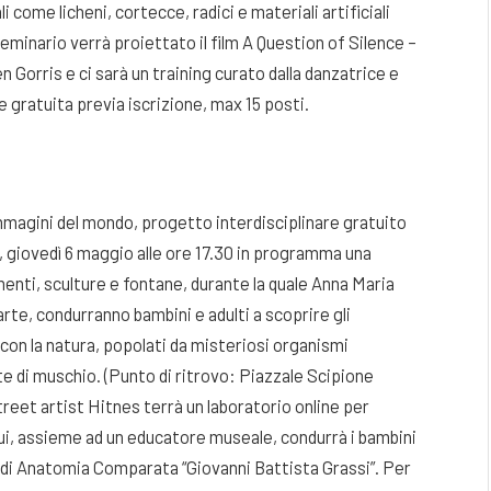
i come licheni, cortecce, radici e materiali artificiali
l seminario verrà proiettato il film A Question of Silence –
n Gorris e ci sarà un training curato dalla danzatrice e
gratuita previa iscrizione, max 15 posti.
mmagini del mondo, progetto interdisciplinare gratuito
ra, giovedì 6 maggio alle ore 17.30 in programma una
enti, sculture e fontane, durante la quale Anna Maria
arte, condurranno bambini e adulti a scoprire gli
con la natura, popolati da misteriosi organismi
ste di muschio. (Punto di ritrovo: Piazzale Scipione
treet artist Hitnes terrà un laboratorio online per
 cui, assieme ad un educatore museale, condurrà i bambini
o di Anatomia Comparata “Giovanni Battista Grassi”. Per