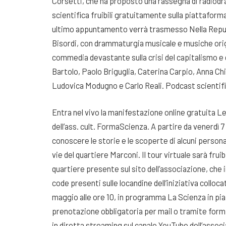
Corsetti, che ha proposto una rassegna di radiod
scientifica fruibili gratuitamente sulla piattaform
ultimo appuntamento verrà trasmesso Nella Repubb
Bisordi, con drammaturgia musicale e musiche origin
commedia devastante sulla crisi del capitalismo e d
Bartolo, Paolo Briguglia, Caterina Carpio, Anna Ch
Ludovica Modugno e Carlo Reali. Podcast scientifi
Entra nel vivo la manifestazione online gratuita Le
dell’ass. cult. FormaScienza. A partire da venerdì 
conoscere le storie e le scoperte di alcuni personagg
vie del quartiere Marconi. Il tour virtuale sarà fru
quartiere presente sul sito dell’associazione, che 
code presenti sulle locandine dell’iniziativa collo
maggio alle ore 10, in programma La Scienza in pia
prenotazione obbligatoria per mail o tramite form s
in diretta streaming sul canale YouTube dell’associ