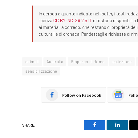
In deroga a quanto indicato nel footer, i testi redaz
licenza
CC BY-NC-SA 2.5 IT
e restano disponibili a 
ai materiali a corredo, che restano di proprietà dei r
culturali e di cronaca. Per dettagli e richieste di r
animali
Australia
Bioparco di Roma
estinzione
sensibilizzazione
Follow on Facebook
Foll
SHARE.
Facebook
LinkedIn