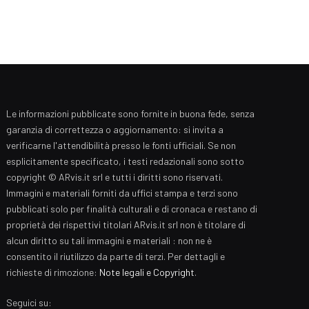
Le informazioni pubblicate sono fornite in buona fede, senza
garanzia di correttezza o aggiornamento: si invita a
verificarne l'attendibilità presso le fonti ufficiali. Se non
esplicitamente specificato, i testi redazionali sono sotto
copyright © ARvis.it srl e tutti i diritti sono riservati.
Immagini e materiali forniti da uffici stampa e terzi sono
pubblicati solo per finalità culturali e di cronaca e restano di
proprietà dei rispettivi titolari ARvis.it srl non è titolare di
alcun diritto su tali immagini e materiali : non ne è
consentito il riutilizzo da parte di terzi. Per dettagli e
richieste di rimozione:
Note legali e Copyright
.
Seguici su: