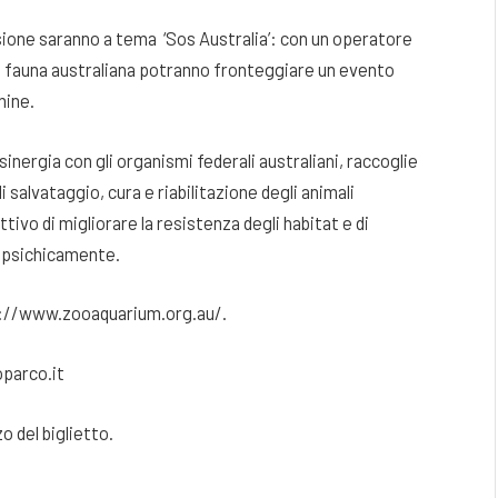
asione saranno a tema ‘Sos Australia’: con un operatore
lla fauna australiana potranno fronteggiare un evento
mine.
inergia con gli organismi federali australiani, raccoglie
i salvataggio, cura e riabilitazione degli animali
ttivo di migliorare la resistenza degli habitat e di
 e psichicamente.
tps://www.zooaquarium.org.au/.
oparco.it
o del biglietto.