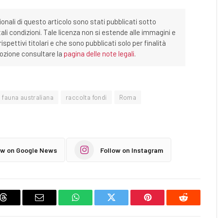
ionali di questo articolo sono stati pubblicati sotto
tali condizioni. Tale licenza non si estende alle immagini e
ispettivi titolari e che sono pubblicati solo per finalità
imozione consultare la
pagina delle note legali
.
fauna australiana
raccolta fondi
Roma
ow on Google News
Follow on Instagram
Threads
Email
WhatsApp
Twitter
Pinterest
Reddit