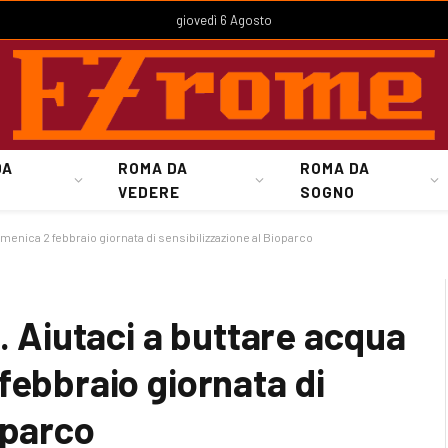
giovedì 6 Agosto
DA
ROMA DA
ROMA DA
VEDERE
SOGNO
omenica 2 febbraio giornata di sensibilizzazione al Bioparco
. Aiutaci a buttare acqua
febbraio giornata di
oparco