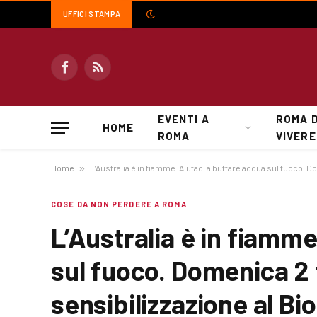
UFFICI STAMPA
Facebook
RSS
EVENTI A
ROMA 
HOME
ROMA
VIVERE
Home
»
L’Australia è in fiamme. Aiutaci a buttare acqua sul fuoco. D
COSE DA NON PERDERE A ROMA
L’Australia è in fiamme
sul fuoco. Domenica 2 
sensibilizzazione al Bi