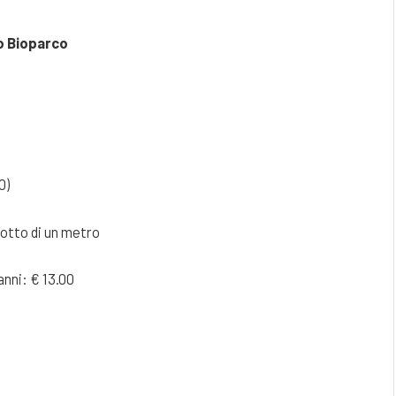
io Bioparco
0)
otto di un metro
anni: € 13.00