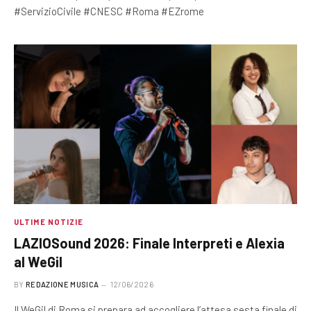
#ServizioCivile #CNESC #Roma #EZrome
ULTIME NOTIZIE
LAZIOSound 2026: Finale Interpreti e Alexia
al WeGil
BY
REDAZIONE MUSICA
12/06/2026
Il WeGil di Roma si prepara ad accogliere l’attesa sesta finale di