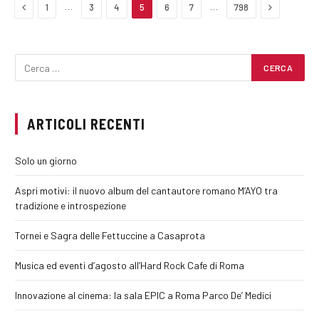
Previous
Next
…
…
1
3
4
5
6
7
798
ARTICOLI RECENTI
Solo un giorno
Aspri motivi: il nuovo album del cantautore romano M’AYO tra
tradizione e introspezione
Tornei e Sagra delle Fettuccine a Casaprota
Musica ed eventi d’agosto all’Hard Rock Cafe di Roma
Innovazione al cinema: la sala EPIC a Roma Parco De’ Medici