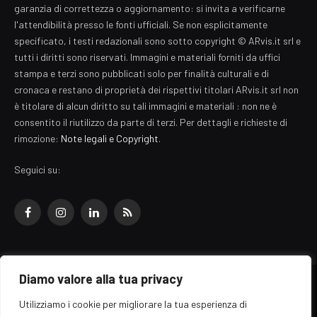
garanzia di correttezza o aggiornamento: si invita a verificarne
l'attendibilità presso le fonti ufficiali. Se non esplicitamente
specificato, i testi redazionali sono sotto copyright © ARvis.it srl e
tutti i diritti sono riservati. Immagini e materiali forniti da uffici
stampa e terzi sono pubblicati solo per finalità culturali e di
cronaca e restano di proprietà dei rispettivi titolari ARvis.it srl non
è titolare di alcun diritto su tali immagini e materiali : non ne è
consentito il riutilizzo da parte di terzi. Per dettagli e richieste di
rimozione:
Note legali e Copyright
.
Seguici su:
Facebook
Instagram
LinkedIn
RSS
Diamo valore alla tua privacy
© 2026 EZ Rome Designed by
ARvis.it
.
Utilizziamo i cookie per migliorare la tua esperienza di
Il portale EZ Rome e' una testata giornalistica di carattere generalista