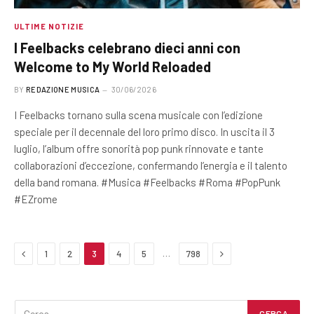
ULTIME NOTIZIE
I Feelbacks celebrano dieci anni con
Welcome to My World Reloaded
BY
REDAZIONE MUSICA
30/06/2026
I Feelbacks tornano sulla scena musicale con l’edizione
speciale per il decennale del loro primo disco. In uscita il 3
luglio, l’album offre sonorità pop punk rinnovate e tante
collaborazioni d’eccezione, confermando l’energia e il talento
della band romana. #Musica #Feelbacks #Roma #PopPunk
#EZrome
Previous
Next
…
1
2
3
4
5
798