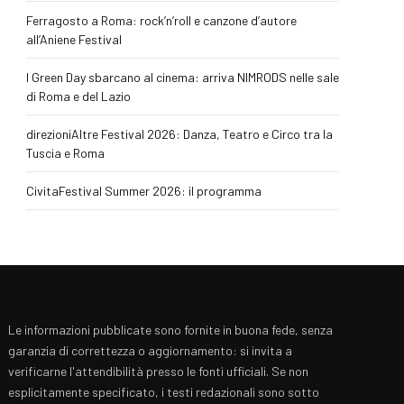
Ferragosto a Roma: rock’n’roll e canzone d’autore
all’Aniene Festival
I Green Day sbarcano al cinema: arriva NIMRODS nelle sale
di Roma e del Lazio
direzioniAltre Festival 2026: Danza, Teatro e Circo tra la
Tuscia e Roma
CivitaFestival Summer 2026: il programma
Le informazioni pubblicate sono fornite in buona fede, senza
garanzia di correttezza o aggiornamento: si invita a
verificarne l'attendibilità presso le fonti ufficiali. Se non
esplicitamente specificato, i testi redazionali sono sotto