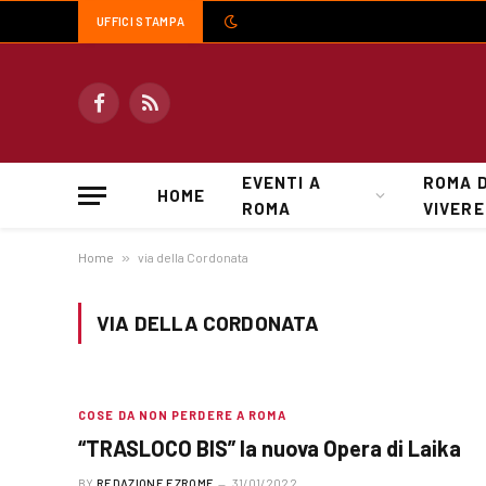
UFFICI STAMPA
Facebook
RSS
EVENTI A
ROMA 
HOME
ROMA
VIVERE
Home
»
via della Cordonata
VIA DELLA CORDONATA
COSE DA NON PERDERE A ROMA
“TRASLOCO BIS” la nuova Opera di Laika
BY
REDAZIONE EZROME
31/01/2022