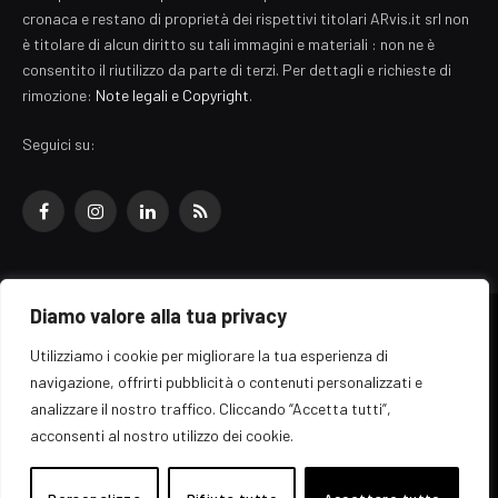
cronaca e restano di proprietà dei rispettivi titolari ARvis.it srl non
è titolare di alcun diritto su tali immagini e materiali : non ne è
consentito il riutilizzo da parte di terzi. Per dettagli e richieste di
rimozione:
Note legali e Copyright
.
Seguici su:
Facebook
Instagram
LinkedIn
RSS
Diamo valore alla tua privacy
© 2026 EZ Rome Designed by
ARvis.it
.
Utilizziamo i cookie per migliorare la tua esperienza di
Il portale EZ Rome e' una testata giornalistica di carattere generalista
navigazione, offrirti pubblicità o contenuti personalizzati e
registrata al tribunale di Roma - Numero 389/2008
analizzare il nostro traffico. Cliccando “Accetta tutti”,
Direttore responsabile: Raffaella Roani - ISSN: 2036-783X
Edito da ARvis.it srl - via Alessandria 88 - 00198 Roma CF/PI/R.I.
acconsenti al nostro utilizzo dei cookie.
09041871006